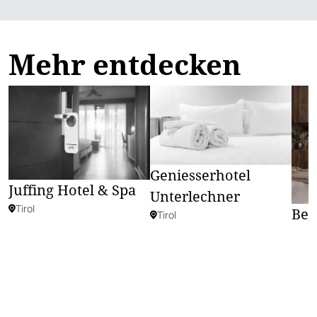
Mehr entdecken
Geniesserhotel
Juffing Hotel & Spa
Unterlechner
Tirol
Ber
Tirol