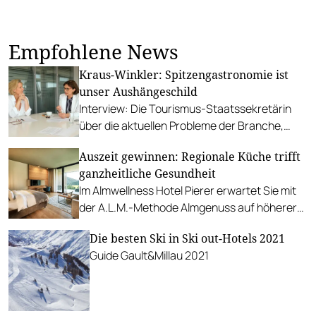
Empfohlene News
Kraus-Winkler: Spitzengastronomie ist
unser Aushängeschild
Interview: Die Tourismus-Staatssekretärin
über die aktuellen Probleme der Branche,
Lösungsansätze und Euphorie bei Berufs-
Auszeit gewinnen: Regionale Küche trifft
Wettbewerben.
ganzheitliche Gesundheit
Im Almwellness Hotel Pierer erwartet Sie mit
der A.L.M.-Methode Almgenuss auf höherer
Ebene. Wir verlosen zwei Nächte für zwei
Die besten Ski in Ski out-Hotels 2021
Personen inkl. Halbpension.
Guide Gault&Millau 2021