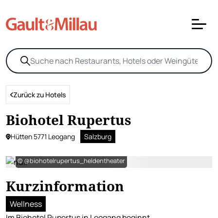
Zurück zu Hotels
Biohotel Rupertus
Hütten 5771 Leogang
Salzburg
© @biohotelrupertus_heldentheater
Kurzinformation
Wellness
Im Biohotel Rupertus in Leogang beginnt