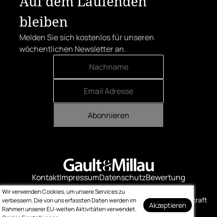
Auf dem Laufenden
bleiben
Melden Sie sich kostenlos für unseren
wöchentlichen Newsletter an.
Abonnieren
Kontakt
Impressum
Datenschutz
Bewertung
Logo-Downloads
Wir verwenden Cookies, um unsere Services zu
© Gault & Millau
Made with ❤️ by bitcraft
verbessern. Die von uns erfassten Daten werden im
Akzeptieren
Rahmen unserer EU-weiten Aktivitäten verwendet.