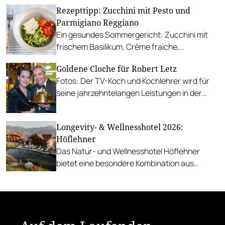
Rezepttipp: Zucchini mit Pesto und
Parmigiano Reggiano
Ein gesundes Sommergericht: Zucchini mit
frischem Basilikum, Crème fraiche,
Parmigiano Reggiano und gebratenen
Goldene Cloche für Robert Letz
Tomaten.
Fotos: Der TV-Koch und Kochlehrer wird für
seine jahrzehntelangen Leistungen in der
heimischen Gastronomie geehrt.
Longevity- & Wellnesshotel 2026:
Höflehner
Das Natur- und Wellnesshotel Höflehner
bietet eine besondere Kombination aus
luxuriösem Erholungsurlaub und
Naturerlebnis.