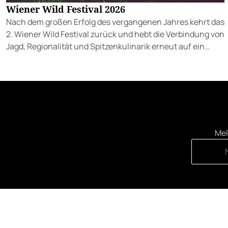
Wiener Wild Festival 2026
Nach dem großen Erfolg des vergangenen Jahres kehrt das
2. Wiener Wild Festival zurück und hebt die Verbindung von
Jagd, Regionalität und Spitzenkulinarik erneut auf ein
beeindruckendes Niveau.
Mel