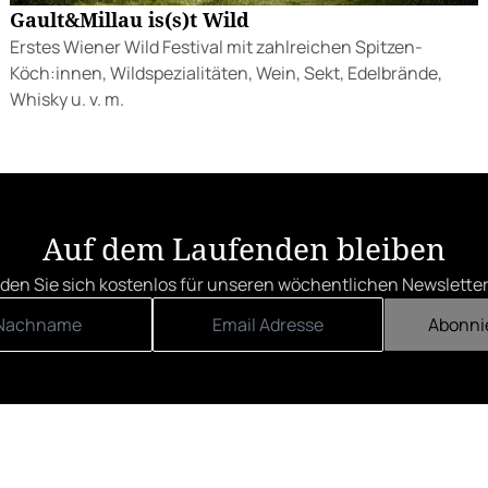
Gault&Millau is(s)t Wild
Erstes Wiener Wild Festival mit zahlreichen Spitzen-
Köch:innen, Wildspezialitäten, Wein, Sekt, Edelbrände,
Whisky u. v. m.
Auf dem Laufenden bleiben
den Sie sich kostenlos für unseren wöchentlichen Newsletter
Abonni