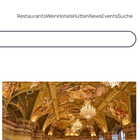
Restaurants
Wein
Hotels
Hütten
News
Events
Suche