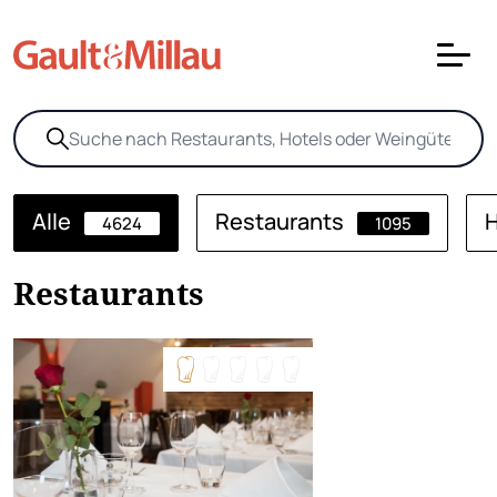
Alle
Restaurants
H
4624
1095
Restaurants