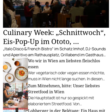
Culinary Week: „Schnittwoch“,
Eis-Pop-Up im Ototo, …
„Italo Disco & French Bistro“ im Schatz Imhof, DJ-Sounds
und Aperitivo am Rathausplatz, Grillabend im Gasthaus
Zur Palme, „Fridays for Furmint“ u. v. m.
Wo wir in Wien am liebsten fleischlos
essen
Wer vegetarisch oder vegan essen möchte,
muss in Wien nicht lange suchen. In diesen
Betrieben lohnt sich ein Besuch besonders.
Zum Mitnehmen, bitte: Unser liebstes
Streetfood in Wien
Die Hauptstadt ist nur so gespickt mit
elaboriertem Streetfood. Von
vietnamesischem Bánh Mì über raffinierte
Lohberger in der Belétage: Ein Haus mit