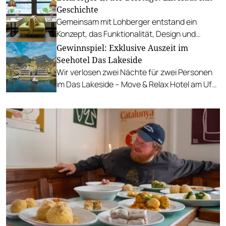
Tacos bis hin zu syrischer Marktküche.
Geschichte
Gemeinsam mit Lohberger entstand ein
Konzept, das Funktionalität, Design und
kulinarisches Handwerk vereint.
Gewinnspiel: Exklusive Auszeit im
Seehotel Das Lakeside
Wir verlosen zwei Nächte für zwei Personen
im Das Lakeside – Move & Relax Hotel am Ufer
des idyllischen Walchsees.