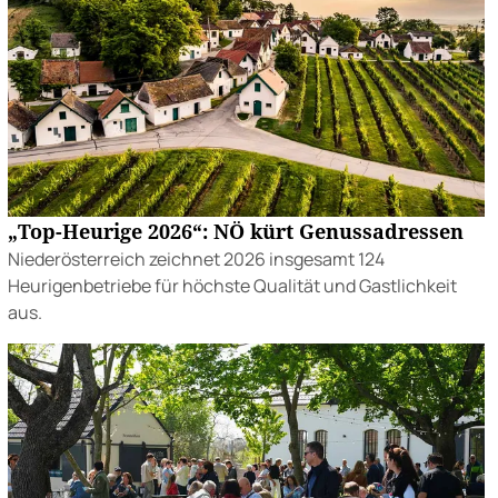
„Top-Heurige 2026“: NÖ kürt Genussadressen
Niederösterreich zeichnet 2026 insgesamt 124
Heurigenbetriebe für höchste Qualität und Gastlichkeit
aus.