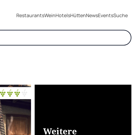
Restaurants
Wein
Hotels
Hütten
News
Events
Suche
Weitere