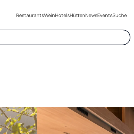
Restaurants
Wein
Hotels
Hütten
News
Events
Suche