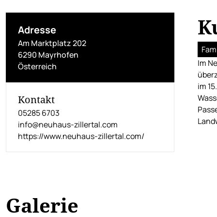
K
Adresse
Am Marktplatz 202
Fami
6290 Mayrhofen
Im Ne
Österreich
überz
im 15
Wasse
Kontakt
Passe
05285 6703
Landw
info@neuhaus-zillertal.com
https://www.neuhaus-zillertal.com/
Galerie