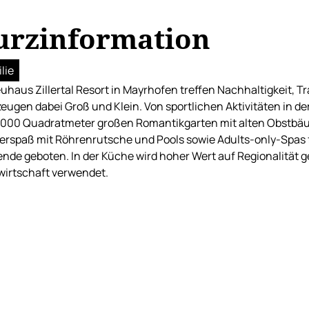
urzinformation
lie
uhaus Zillertal Resort in Mayrhofen treffen Nachhaltigkeit, T
eugen dabei Groß und Klein. Von sportlichen Aktivitäten in d
.000 Quadratmeter großen Romantikgarten mit alten Obstbäum
rspaß mit Röhrenrutsche und Pools sowie Adults-only-Spas f
nde geboten. In der Küche wird hoher Wert auf Regionalität 
irtschaft verwendet.