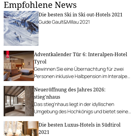
Empfohlene News
Die besten Ski in Ski out-Hotels 2021
Guide Gault&Millau 2021
Adventkalender Tür 6: Interalpen-Hotel
Tyrol
Gewinnen Sie eine Übernachtung für zwei
Personen inklusive Halbpension im Interalpen-
Hotel Tyrol.
Neueröffnung des Jahres 2026:
stieg'nhaus
Das stieg'nhaus liegt in der idyllischen
Umgebung des Hochkönigs und bietet seinen
Gästen eine stylishe und doch gemütliche
Die besten Luxus-Hotels in Südtirol
Atmosphäre für einen erholsamen Urlaub.
2021