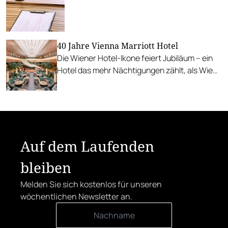
40 Jahre Vienna Marriott Hotel
Die Wiener Hotel-Ikone feiert Jubiläum – ein
Hotel das mehr Nächtigungen zählt, als Wien
Einwohner hat: 2,3 Millionen seit der
Eröffnung.
Auf dem Laufenden
bleiben
Melden Sie sich kostenlos für unseren
wöchentlichen Newsletter an.