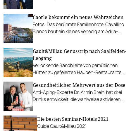
Caorle bekommt ein neues Wahrzeichen
Fotos: Das berühmte Familienhotel Cavallino
Bianco baut ein kleines Venedig am Adria-
Strand. CEO Ralph A. Riffeser verrät erste
kulinarische Details.
Gault&Millau Genusstrip nach Saalfelden-
Leogang
Verlockende Bandbreite von gemütlichen
Hütten zu gefeierten Hauben-Restaurants,
von Mountainbike-Downhill zu
Gesundheitlicher Mehrwert aus der Dose
naturbelassenen Wanderwegen und vielem
Anti-Aging-Experte Dr. Armin Breinl hat drei
mehr.
Drinks entwickelt, die wahlweise aktivieren,
entspannen oder "Glücksmomente
verschaffen".
Die besten Seminar-Hotels 2021
Guide Gault&Millau 2021