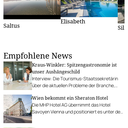
Elisabeth
Saltus
Sil
Empfohlene News
Kraus-Winkler: Spitzengastronomie ist
unser Aushängeschild
Interview: Die Tourismus-Staatssekretärin
über die aktuellen Probleme der Branche,
Lösungsansätze und Euphorie bei Berufs-
Wien bekommt ein Sheraton Hotel
Wettbewerben.
Die MHP Hotel AG übernimmt das Hotel
Savoyen Vienna und positioniert es unter der
Premium-Marke Sheraton neu.