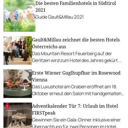
Die besten Familienhotels in Südtirol
2021
Guide Gault&Millau 2021
Gault&Millau zeichnet die besten Hotels
Österreichs aus
Das Mountain Resort Feuerberg auf der
Gerlitzen wird zum Hotel des Jahres gekürt.
Alle Auszeichnungen im Überblick.
Erste Wiener Guglhupfbar im Rosewood
Vienna
Das Luxushotel am Graben eröffnet am 18.
Oktober erneut den Salon mit handgemalten
Wandbildern, Konditor-Kunst und
Adventkalender Tür 7: Urlaub im Hotel
Champagner aus Kristallschalen.
FIRSTpeak
Gewinnen Sie ein Gala-Dinner inklusive einer
Übernachtung für zwei Personen im Hotel