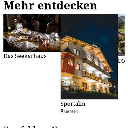
Mehr entdecken
Das Seekarhaus
Die
Sportalm
Kärnten