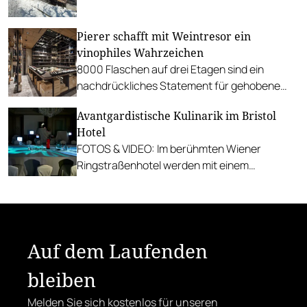
Rosewood Schloss Fuschl und mehr…
Pierer schafft mit Weintresor ein
vinophiles Wahrzeichen
8000 Flaschen auf drei Etagen sind ein
nachdrückliches Statement für gehobene
Weinkultur im Almwellness-Hotel.
Avantgardistische Kulinarik im Bristol
Hotel
FOTOS & VIDEO: Im berühmten Wiener
Ringstraßenhotel werden mit einem
multisensorischen Dinner neue Maßstäbe
gesetzt.
Auf dem Laufenden
bleiben
Melden Sie sich kostenlos für unseren