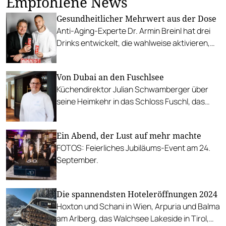
Empfohlene News
Gesundheitlicher Mehrwert aus der Dose
Anti-Aging-Experte Dr. Armin Breinl hat drei
Drinks entwickelt, die wahlweise aktivieren,
entspannen oder "Glücksmomente
verschaffen".
Von Dubai an den Fuschlsee
Küchendirektor Julian Schwamberger über
seine Heimkehr in das Schloss Fuschl, das
eben von Rosewood wieder eröffnet wurde.
Ein Abend, der Lust auf mehr machte
FOTOS: Feierliches Jubiläums-Event am 24.
September.
Die spannendsten Hoteleröffnungen 2024
Hoxton und Schani in Wien, Arpuria und Balma
am Arlberg, das Walchsee Lakeside in Tirol,