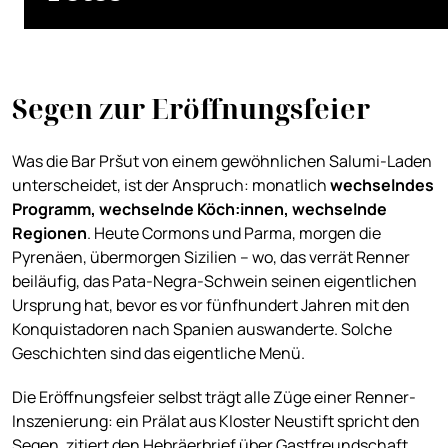
Segen zur Eröffnungsfeier
Was die Bar Pršut von einem gewöhnlichen Salumi-Laden
unterscheidet, ist der Anspruch: monatlich
wechselndes
Programm, wechselnde Köch:innen, wechselnde
Regionen
. Heute Cormons und Parma, morgen die
Pyrenäen, übermorgen Sizilien – wo, das verrät Renner
beiläufig, das Pata-Negra-Schwein seinen eigentlichen
Ursprung hat, bevor es vor fünfhundert Jahren mit den
Konquistadoren nach Spanien auswanderte. Solche
Geschichten sind das eigentliche Menü.
Die Eröffnungsfeier selbst trägt alle Züge einer Renner-
Inszenierung: ein Prälat aus Kloster Neustift spricht den
Segen, zitiert den Hebräerbrief über Gastfreundschaft