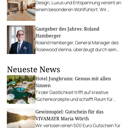
Design, Luxus und Entspannung vereint an
einem besonderen Wohlfühlort. Wir
verlosen zwei Übernachtungen für zwei
Personen.
Gastgeber des Jahres: Roland
Hamberger
Roland Hamberger, General Manager des
Rosewood Vienna, überzeugt durch sein
unermüdliches Engagement.
Neueste News
Hotel Jungbrunn: Genuss mit allen
Sinnen
Tiroler Gastlichkeit trifft auf kreative
Küchenkonzepte und schafft Raum für
sinnliche Geschmackserlebnisse.
Gewinnspiel: Gutschein für das
Gewinnen Sie eine Auszeit in Tannheim.
VIVAMAYR Maria Wörth
Wir verlosen einen 500 Euro Gutschein für