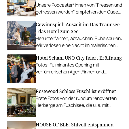
Unsere Podcaster*innen von "Fressen und
gefressen werden" empfehlen den Queen
Victoria Afternoon Tea im Rosengarten
Gewinnspiel: Auszeit im Das Traunsee
des Grand Hotel Wien.
- das Hotel zum See
Herunterfahren, abtauchen, Ruhe spüren:
Wir verlosen eine Nacht im malerischen
Hotel am Traunsee.
Hotel Schani UNO City feiert Eröffnung
Fotos: Fulminantes Opening mit
verführerischen Agent*innen und
kulinarische Preview auf die Seven
Botanicals Bar and Kitchen.
Rosewood Schloss Fuschl ist eröffnet
Erste Fotos von der rundum renovierten
Herberge am Fuschlsee, die u. a. mit
Restaurant, Teesalon, Bar, Whisky-Room
und See-Terrasse lockt.
HOUSE OF BLE: Stilvoll entspannen