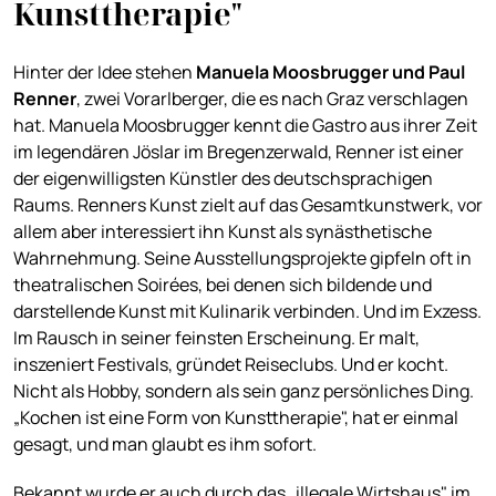
Kunsttherapie"
Hinter der Idee stehen
Manuela Moosbrugger und Paul
Renner
, zwei Vorarlberger, die es nach Graz verschlagen
hat. Manuela Moosbrugger kennt die Gastro aus ihrer Zeit
im legendären Jöslar im Bregenzerwald, Renner ist einer
der eigenwilligsten Künstler des deutschsprachigen
Raums. Renners Kunst zielt auf das Gesamtkunstwerk, vor
allem aber interessiert ihn Kunst als synästhetische
Wahrnehmung. Seine Ausstellungsprojekte gipfeln oft in
theatralischen Soirées, bei denen sich bildende und
darstellende Kunst mit Kulinarik verbinden. Und im Exzess.
Im Rausch in seiner feinsten Erscheinung. Er malt,
inszeniert Festivals, gründet Reiseclubs. Und er kocht.
Nicht als Hobby, sondern als sein ganz persönliches Ding.
„Kochen ist eine Form von Kunsttherapie", hat er einmal
gesagt, und man glaubt es ihm sofort.
Bekannt wurde er auch durch das „illegale Wirtshaus" im