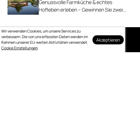
Genussvolle Farmküche & echtes
Hofleben erleben – Gewinnen Sie zwei
Nächte inkl. Genuss-Halbpension im
Farmhotel & Chalets.
Wir verwenden Cookies, um unsere Services zu
verbessern. Die von uns erfassten Daten werden im
Akzeptieren
Rahmen unserer EU-weiten Aktivitäten verwendet.
Auf dem Laufenden
Cookie Einstellungen
bleiben
Melden Sie sich kostenlos für unseren
wöchentlichen Newsletter an.
Abonnieren