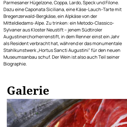
Parmesaner Hügelzone, Coppa, Lardo, Speck und Filone.
Dazu eine Caponata Siciliana, eine Käse-Lauch-Tarte mit
Bregenzerwald-Bergkäse, ein Alpkäse von der
Mitteldiedams-Alpe. Zu trinken: ein Metodo-Classico-
Sylvaner aus Kloster Neustift – jenem Südtiroler
Augustinerchorherrenstift, in dem Renner einst ein Jahr
als Resident verbracht hat, während er das monumentale
Stahlkunstwerk „Hortus Sancti Augustini" für den neuen
Museumsanbau schuf. Der Wein ist also auch Teil seiner
Biographie.
Galerie