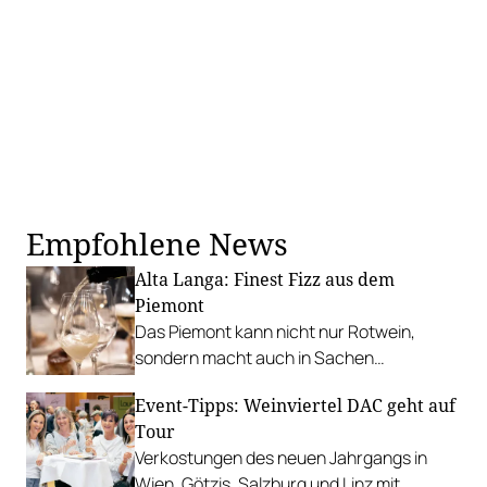
Empfohlene News
Alta Langa: Finest Fizz aus dem
Piemont
Das Piemont kann nicht nur Rotwein,
sondern macht auch in Sachen
Schaumwein keine Kompromisse in Bezug
Event-Tipps: Weinviertel DAC geht auf
auf Qualität. PLUS: Top 12 Alta Langa.
Tour
Verkostungen des neuen Jahrgangs in
Wien, Götzis, Salzburg und Linz mit