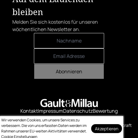
bleiben
Melden Sie sich kostenlos für unseren
wöchentlichen Newsletter an.
Abonnieren
Kontakt
Impressum
Datenschutz
Bewertung
Logo-Downloads
Wir verwenden Cookies, um unsere Services zu
© Gault & Millau
Made with ❤️ by bitcraft
verbessern. Die von uns erfassten Daten werden im
Akzeptieren
Rahmen unserer EU-weiten Aktivitäten verwendet.
Cookie Einstellungen