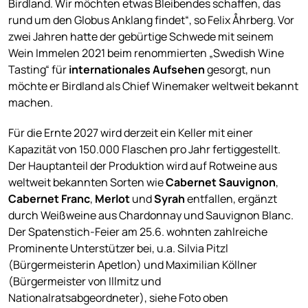
Birdland. Wir möchten etwas Bleibendes schaffen, das
rund um den Globus Anklang findet“, so Felix Åhrberg. Vor
zwei Jahren hatte der gebürtige Schwede mit seinem
Wein Immelen 2021 beim renommierten „Swedish Wine
Tasting“ für
internationales Aufsehen
gesorgt, nun
möchte er Birdland als Chief Winemaker weltweit bekannt
machen.
Für die Ernte 2027 wird derzeit ein Keller mit einer
Kapazität von 150.000 Flaschen pro Jahr fertiggestellt.
Der Hauptanteil der Produktion wird auf Rotweine aus
weltweit bekannten Sorten wie
Cabernet Sauvignon
,
Cabernet Franc
,
Merlot
und
Syrah
entfallen, ergänzt
durch Weißweine aus Chardonnay und Sauvignon Blanc.
Der Spatenstich-Feier am 25.6. wohnten zahlreiche
Prominente Unterstützer bei, u.a.
Silvia Pitzl
(Bürgermeisterin Apetlon) und Maximilian Köllner
(Bürgermeister von Illmitz und
Nationalratsabgeordneter), siehe Foto oben