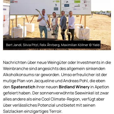
Bert Jandl, Silvia Pitzl, Felix Åhrberg, Maximilian Köllner © Yield
Nachrichten über neue Weingüter oder Investments in die
Weinbranche sind angesichts des allgemein sinkenden
Alkoholkonsums rar geworden. Umso erfreulicher ist der
mutige Plan von Jacqueline und Andreas Pohl, die eben
den
Spatenstich
ihrer neuen
Birdland Winery
in Apetlon
gefeiert haben. Der sonnenverwöhnte Seewinkel ist zwar
alles andere als eine Cool Climate-Region, verfügt aber
über verlässliches Potenzial und bietet mit seinen
Salzlacken einzigartiges Terroir.