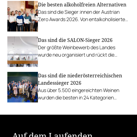
Die besten alkoholfreien Alternativen
Esterhazy.
Das sind die Sieger:innen der Austrian
Zero Awards 2026. Von entalkoholisierten
Weinen über Traubensaft und Verjus bis
zu Proxies.
Das sind die SALON-Sieger 2026
Der größte Weinbewerb des Landes
wurde neu organisiert und rückt die
Rebsorten wieder mehr in den
Vordergrund.
Das sind die niederösterreichischen
Landessieger 2026
Aus über 5.500 eingereichten Weinen
wurden die besten in 24 Kategorien
ermittelt. Weingut des Jahres ist spusu
Wein.
Auf dem Laufenden