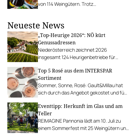
von 114 Weingütern. Trotz
herausfordernder Rahmenbedingungen
ist das Interesse nach wie vor groß.
Neueste News
„Top-Heurige 2026“: NÖ kürt
Genussadressen
Niederösterreich zeichnet 2026
insgesamt 124 Heurigenbetriebe für
höchste Qualität und Gastlichkeit aus.
Top 5 Rosé aus dem INTERSPAR
Sortiment
Sommer, Sonne, Rosé: Gault&Millau hat
sich durch das Angebot gekostet und fünf
Favoriten für Urlaub im Glas gefunden.
Eventtipp: Herkunft im Glas und am
Teller
REIMAGINE Pannonia lädt am 10. Juli zu
einem Sommerfest mit 25 Weingütern und
authentischer Kulinarik in das Bio-Landgut