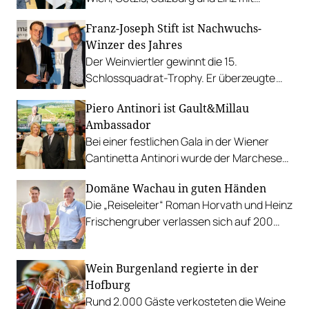
attraktiven Rahmenprogrammen.
Franz-Joseph Stift ist Nachwuchs-
Winzer des Jahres
Der Weinviertler gewinnt die 15.
Schlossquadrat-Trophy. Er überzeugte
sowohl mit seinen Weinen als auch mit
Piero Antinori ist Gault&Millau
seiner Präsentation.
Ambassador
Bei einer festlichen Gala in der Wiener
Cantinetta Antinori wurde der Marchese
von Martina und Karl Hohenlohe
Domäne Wachau in guten Händen
ausgezeichnet.
Die „Reiseleiter“ Roman Horvath und Heinz
Frischengruber verlassen sich auf 200
Expert*innen für jede Lage.
Wein Burgenland regierte in der
Hofburg
Rund 2.000 Gäste verkosteten die Weine