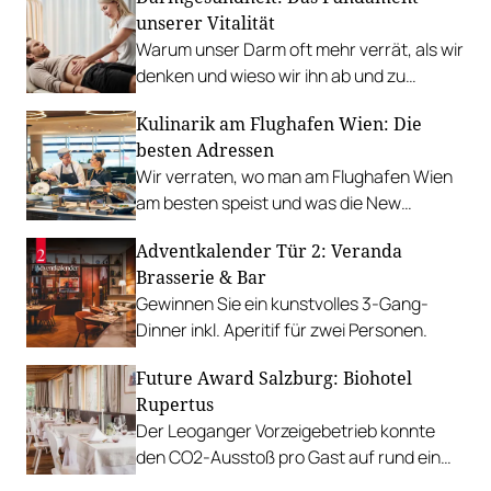
unserer Vitalität
Warum unser Darm oft mehr verrät, als wir
denken und wieso wir ihn ab und zu
grundsanieren sollten.
Kulinarik am Flughafen Wien: Die
besten Adressen
Wir verraten, wo man am Flughafen Wien
am besten speist und was die New
Terminal 3 Experience für die Zukunft
Adventkalender Tür 2: Veranda
verspricht.
Brasserie & Bar
Gewinnen Sie ein kunstvolles 3-Gang-
Dinner inkl. Aperitif für zwei Personen.
Future Award Salzburg: Biohotel
Rupertus
Der Leoganger Vorzeigebetrieb konnte
den CO2-Ausstoß pro Gast auf rund ein
Viertel reduzieren.