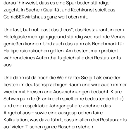
darauf hinweist, dass es eine Spur bodenständiger
zugeht. In Sachen Qualität und Kochkunst spielt das
GenießERwirtshaus ganz weit oben mit.
Und last, but not least das „Leos“, das Restaurant, in dem
Hotelgäste mehrgängige und ständig wechselnde Menüs
genießen können. Und auch das kann als Benchmark für
Halbpensionsküchen gelten. Am besten, man probiert
während eines Aufenthalts gleich alle drei Restaurants
aus.
Und dann ist da noch die Weinkarte: Sie gilt als eine der
besten im deutschsprachigen Raum und wird auch immer
wieder mit Preisen und Auszeichnungen bedacht. Klare
Schwerpunkte (Frankreich spielt eine bedeutende Rolle)
und eine respektable Jahrgangstiefe zeichnen das
Angebot aus – sowie eine ausgesprochen faire
Kalkulation, was dazu führt, dass in allen drei Restaurants
auf vielen Tischen ganze Flaschen stehen.