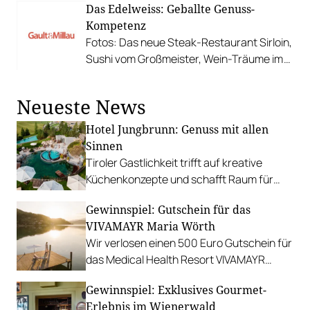
Das Edelweiss: Geballte Genuss-
Kompetenz
Fotos: Das neue Steak-Restaurant Sirloin,
Sushi vom Großmeister, Wein-Träume im
Kork & Gloria, Gipfel-Genüsse in der Wolke
7 u. v. m.
Neueste News
Hotel Jungbrunn: Genuss mit allen
Sinnen
Tiroler Gastlichkeit trifft auf kreative
Küchenkonzepte und schafft Raum für
sinnliche Geschmackserlebnisse.
Gewinnspiel: Gutschein für das
Gewinnen Sie eine Auszeit in Tannheim.
VIVAMAYR Maria Wörth
Wir verlosen einen 500 Euro Gutschein für
das Medical Health Resort VIVAMAYR
Maria Wörth.
Gewinnspiel: Exklusives Gourmet-
Erlebnis im Wienerwald