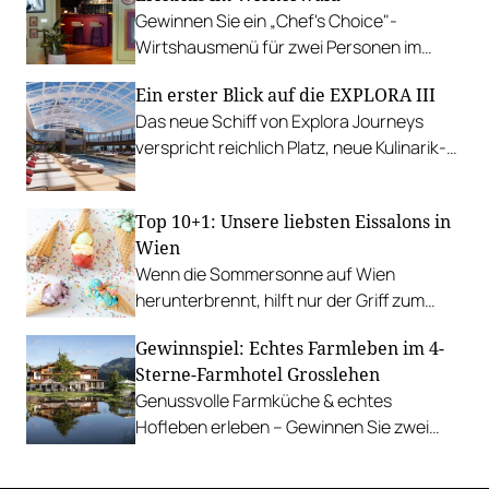
Gewinnen Sie ein „Chef's Choice"-
Wirtshausmenü für zwei Personen im
traditionsreichen Richardhof in
Ein erster Blick auf die EXPLORA III
Gumpoldskirchen.
Das neue Schiff von Explora Journeys
verspricht reichlich Platz, neue Kulinarik-
Konzepte und ein technisches Design-
Update.
Top 10+1: Unsere liebsten Eissalons in
Wien
Wenn die Sommersonne auf Wien
herunterbrennt, hilft nur der Griff zum
Stanitzel. Bei diesen Betrieben kühlen wir
Gewinnspiel: Echtes Farmleben im 4-
uns am liebsten ab.
Sterne-Farmhotel Grosslehen
Genussvolle Farmküche & echtes
Hofleben erleben – Gewinnen Sie zwei
Nächte inkl. Genuss-Halbpension im
Farmhotel & Chalets.