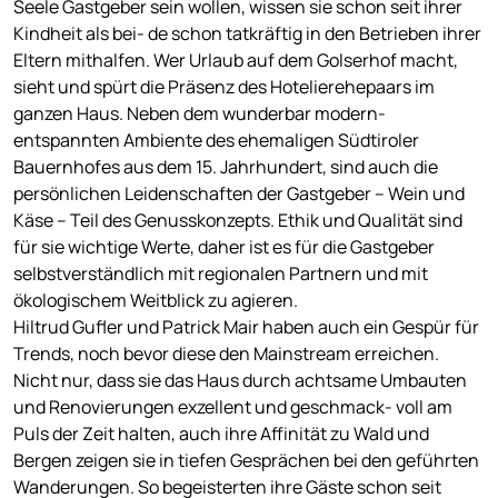
Seele Gastgeber sein wollen, wissen sie schon seit ihrer
Kindheit als bei- de schon tatkräftig in den Betrieben ihrer
Eltern mithalfen. Wer Urlaub auf dem Golserhof macht,
sieht und spürt die Präsenz des Hotelierehepaars im
ganzen Haus. Neben dem wunderbar modern-
entspannten Ambiente des ehemaligen Südtiroler
Bauernhofes aus dem 15. Jahrhundert, sind auch die
persönlichen Leidenschaften der Gastgeber – Wein und
Käse – Teil des Genusskonzepts. Ethik und Qualität sind
für sie wichtige Werte, daher ist es für die Gastgeber
selbstverständlich mit regionalen Partnern und mit
ökologischem Weitblick zu agieren.
Hiltrud Gufler und Patrick Mair haben auch ein Gespür für
Trends, noch bevor diese den Mainstream erreichen.
Nicht nur, dass sie das Haus durch achtsame Umbauten
und Renovierungen exzellent und geschmack- voll am
Puls der Zeit halten, auch ihre Affinität zu Wald und
Bergen zeigen sie in tiefen Gesprächen bei den geführten
Wanderungen. So begeisterten ihre Gäste schon seit