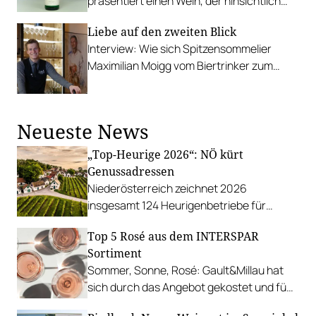
präsentiert einen Wein, der hinsichtlich
seiner Rebsorte und seiner Geschichte
Liebe auf den zweiten Blick
etwas ganz Besonderes ist.
Interview: Wie sich Spitzensommelier
Maximilian Moigg vom Biertrinker zum
gefragten Weinexperten entwickelt hat.
Neueste News
„Top-Heurige 2026“: NÖ kürt
Genussadressen
Niederösterreich zeichnet 2026
insgesamt 124 Heurigenbetriebe für
höchste Qualität und Gastlichkeit aus.
Top 5 Rosé aus dem INTERSPAR
Sortiment
Sommer, Sonne, Rosé: Gault&Millau hat
sich durch das Angebot gekostet und fünf
Favoriten für Urlaub im Glas gefunden.