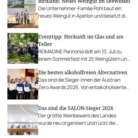
Birdland: Neues Weingut im Seewinkel
Die Unternehmer-Familie Pohl baut ein
neues Weingut in Apetlon und besetzt die
Schlüsselpositionen hochkarätig.
Eventtipp: Herkunft im Glas und am
Teller
REIMAGINE Pannonia lädt am 10. Juli zu
einem Sommerfest mit 25 Weingütern und
authentischer Kulinarik in das Bio-Landgut
Die besten alkoholfreien Alternativen
Esterhazy.
Das sind die Sieger:innen der Austrian
Zero Awards 2026. Von entalkoholisierten
Weinen über Traubensaft und Verjus bis
zu Proxies.
Das sind die SALON-Sieger 2026
Der größte Weinbewerb des Landes
wurde neu organisiert und rückt die
Rebsorten wieder mehr in den
Vordergrund.