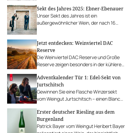
regional aber sehr unterschiedlich.
Sekt des Jahres 2025: Ebner-Ebenauer
Unser Sekt des Jahres ist ein
außergewöhnlicher Wein, der nach 16
Jahren auf den Markt gebracht wurde.
Jetzt entdecken: Weinviertel DAC
Reserve
Die Weinviertel DAC Reserve und Große
Reserve zeigen besonders in der kühleren
Jahreszeit ihr volles Potenzial und
Adventkalender Tür 1: Edel-Sekt von
verdeutlichen einmal mehr die hohe
Jurtschitsch
Qualität des Weinbaugebiets.
Gewinnen Sie eine Flasche Winzersekt
vom Weingut Jurtschitsch – einen Blanc
de Blancs Brut n.v. Sekt g.U.
Erster deutscher Riesling aus dem
Burgenland
Patrick Bayer vom Weingut Heribert Bayer