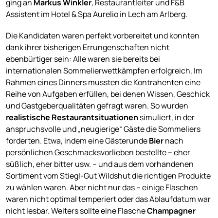
ging an
Markus Winkler
, Restaurantleiter und F&B
Assistent im Hotel & Spa Aurelio in Lech am Arlberg.
Die Kandidaten waren perfekt vorbereitet und konnten
dank ihrer bisherigen Errungenschaften nicht
ebenbürtiger sein: Alle waren sie bereits bei
internationalen Sommelierwettkämpfen erfolgreich. Im
Rahmen eines Dinners mussten die Kontrahenten eine
Reihe von Aufgaben erfüllen, bei denen Wissen, Geschick
und Gastgeberqualitäten gefragt waren. So wurden
realistische Restaurantsituationen
simuliert, in der
anspruchsvolle und „neugierige“ Gäste die Sommeliers
forderten. Etwa, indem eine Gästerunde
Bier
nach
persönlichen Geschmacksvorlieben bestellte – eher
süßlich, eher bitter usw. – und aus dem vorhandenen
Sortiment vom Stiegl-Gut Wildshut die richtigen Produkte
zu wählen waren. Aber nicht nur das – einige Flaschen
waren nicht optimal temperiert oder das Ablaufdatum war
nicht lesbar. Weiters sollte eine Flasche
Champagner