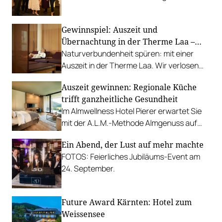
wie rund 700 Empfehlungen
ausgesprochen.
Gewinnspiel: Auszeit und
Übernachtung in der Therme Laa –
Hotel & Silent Spa
Naturverbundenheit spüren: mit einer
Auszeit in der Therme Laa. Wir verlosen
eine Übernachtung für zwei Personen im
Auszeit gewinnen: Regionale Küche
4* Superior Hotel inkl. einem Tag im
trifft ganzheitliche Gesundheit
Premium Day Spa SILENT SPA.
Im Almwellness Hotel Pierer erwartet Sie
mit der A.L.M.-Methode Almgenuss auf
höherer Ebene. Wir verlosen zwei Nächte
Ein Abend, der Lust auf mehr machte
für zwei Personen inkl. Halbpension.
FOTOS: Feierliches Jubiläums-Event am
24. September.
Future Award Kärnten: Hotel zum
Weissensee