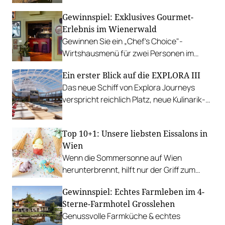
Maria Wörth.
Gewinnspiel: Exklusives Gourmet-
Erlebnis im Wienerwald
Gewinnen Sie ein „Chef's Choice"-
Wirtshausmenü für zwei Personen im
traditionsreichen Richardhof in
Ein erster Blick auf die EXPLORA III
Gumpoldskirchen.
Das neue Schiff von Explora Journeys
verspricht reichlich Platz, neue Kulinarik-
Konzepte und ein technisches Design-
Update.
Top 10+1: Unsere liebsten Eissalons in
Wien
Wenn die Sommersonne auf Wien
herunterbrennt, hilft nur der Griff zum
Stanitzel. Bei diesen Betrieben kühlen wir
Gewinnspiel: Echtes Farmleben im 4-
uns am liebsten ab.
Sterne-Farmhotel Grosslehen
Genussvolle Farmküche & echtes