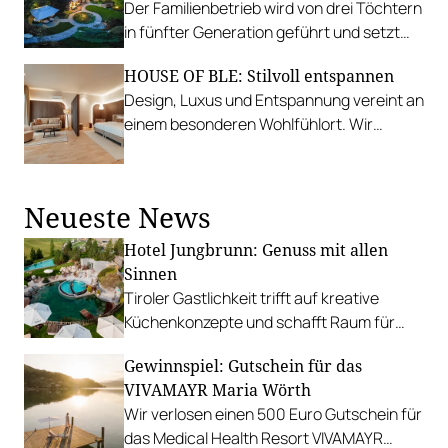
Der Familienbetrieb wird von drei Töchtern
in fünfter Generation geführt und setzt
auf nachhaltige Energiegewinnung.
HOUSE OF BLE: Stilvoll entspannen
Design, Luxus und Entspannung vereint an
einem besonderen Wohlfühlort. Wir
verlosen zwei Übernachtungen für zwei
Personen.
Neueste News
Hotel Jungbrunn: Genuss mit allen
Sinnen
Tiroler Gastlichkeit trifft auf kreative
Küchenkonzepte und schafft Raum für
sinnliche Geschmackserlebnisse.
Gewinnspiel: Gutschein für das
Gewinnen Sie eine Auszeit in Tannheim.
VIVAMAYR Maria Wörth
Wir verlosen einen 500 Euro Gutschein für
das Medical Health Resort VIVAMAYR