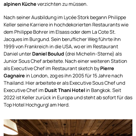
alpinen Küche
verzichten zu müssen.
Nach seiner Ausbildung im Lycée Stork begann Philippe
Keller seine Karriere in hochdekorierten Restaurants wie
dem Philippe Bohrer im Elsass oder dem La Cote St.
Jacques im Burgund. Sein beruflicher Weg führte ihn
1999 von Frankreich in die USA, wo er im Restaurant
Daniel unter
Daniel Boulud
(drei Michelin-Sterne) als
Junior Sous Chef arbeitete. Nach einer weiteren Station
als Executive Chef im Restaurant sketch by
Pierre
Gagnaire
in London, zog es ihn 2005 für 15 Jahre nach
Thailand. Hier arbeitete er als Executive Sous Chef und
Executive Chef im
Dusit Thani Hotel
in Bangkok. Seit
2022 ist Keller zurück in Europa und steht ab sofort für das
Top Hotel Hochgurgl am Herd.