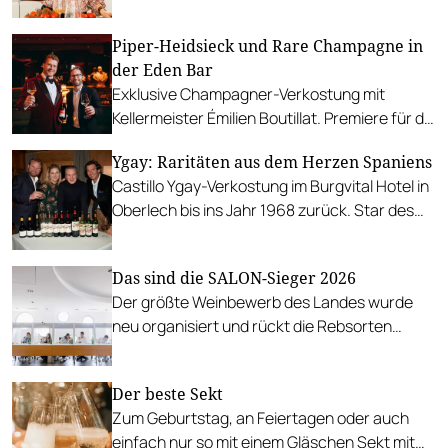
prickelnde Flaschenpost.
Piper-Heidsieck und Rare Champagne in
der Eden Bar
Exklusive Champagner-Verkostung mit
Kellermeister Émilien Boutillat. Premiere für die
einzigartige Cuvée "Essentiel by Eden Bar".
Ygay: Raritäten aus dem Herzen Spaniens
Castillo Ygay-Verkostung im Burgvital Hotel in
Oberlech bis ins Jahr 1968 zurück. Star des
Abends war ein weißer Rioja!
Das sind die SALON-Sieger 2026
Der größte Weinbewerb des Landes wurde
neu organisiert und rückt die Rebsorten
wieder mehr in den Vordergrund.
Der beste Sekt
Zum Geburtstag, an Feiertagen oder auch
einfach nur so mit einem Gläschen Sekt mit