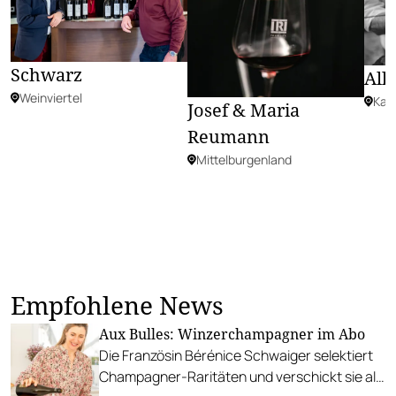
Schwarz
All
Weinviertel
Kam
Josef & Maria
Reumann
Mittelburgenland
Empfohlene News
Aux Bulles: Winzerchampagner im Abo
Die Französin Bérénice Schwaiger selektiert
Champagner-Raritäten und verschickt sie als