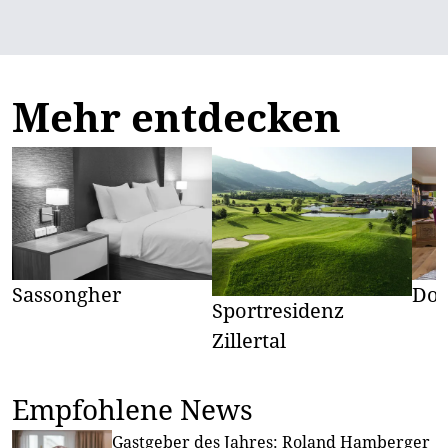
Mehr entdecken
Sassongher
Dol
Sportresidenz
Zillertal
Empfohlene News
Gastgeber des Jahres: Roland Hamberger