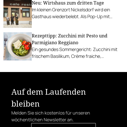
Neu: Wirtshaus zum dritten Tage
Im kleinen Grenzort Nickelsdorf wird ein
Gasthaus wiederbelebt. Als Pop-Up mit
internationaler Kunst, gutbürgerlicher Küche
und Gastköch:innen.
Rezepttipp: Zucchini mit Pesto und
Parmigiano Reggiano
Ein gesundes Sommergericht: Zucchini mit
frischem Basilikum, Crème fraiche,
Parmigiano Reggiano und gebratenen
Tomaten.
Auf dem Laufenden
bleiben
Melden Sie sich kostenlos für unseren
wöchentlichen Newsletter an.