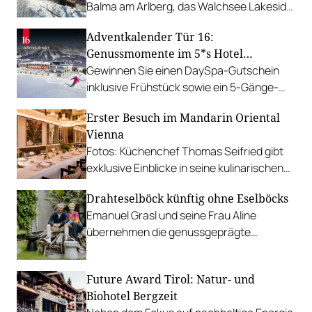
Balma am Arlberg, das Walchsee Lakeside
in Tirol, Rosewood Schloss Fuschl und
Adventkalender Tür 16:
mehr…
Genussmomente im 5*s Hotel
Kaiserhof
Gewinnen Sie einen DaySpa-Gutschein
inklusive Frühstück sowie ein 5-Gänge-
Gourmetmenü im 5*s Hotel Kaiserhof
Erster Besuch im Mandarin Oriental
Ellmau.
Vienna
Fotos: Küchenchef Thomas Seifried gibt
exklusive Einblicke in seine kulinarischen
Vorhaben.
Drahteselböck künftig ohne Eselböcks
Emanuel Grasl und seine Frau Aline
übernehmen die genussgeprägte
Fahrradpension. Eveline und Walter
Eselböck vermieten stattdessen Villen in
Future Award Tirol: Natur- und
Istrien.
Biohotel Bergzeit