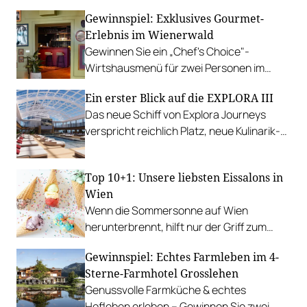
Maria Wörth.
Gewinnspiel: Exklusives Gourmet-
Erlebnis im Wienerwald
Gewinnen Sie ein „Chef's Choice"-
Wirtshausmenü für zwei Personen im
traditionsreichen Richardhof in
Ein erster Blick auf die EXPLORA III
Gumpoldskirchen.
Das neue Schiff von Explora Journeys
verspricht reichlich Platz, neue Kulinarik-
Konzepte und ein technisches Design-
Update.
Top 10+1: Unsere liebsten Eissalons in
Wien
Wenn die Sommersonne auf Wien
herunterbrennt, hilft nur der Griff zum
Stanitzel. Bei diesen Betrieben kühlen wir
Gewinnspiel: Echtes Farmleben im 4-
uns am liebsten ab.
Sterne-Farmhotel Grosslehen
Genussvolle Farmküche & echtes
Hofleben erleben – Gewinnen Sie zwei