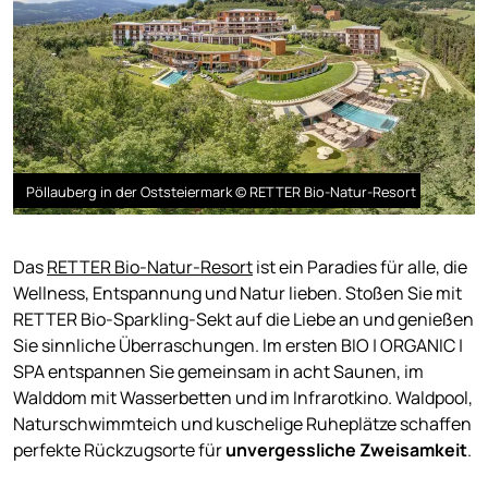
Pöllauberg in der Oststeiermark © RETTER Bio-Natur-Resort
Das
RETTER Bio-Natur-Resort
ist ein Paradies für alle, die
Wellness, Entspannung und Natur lieben. Stoßen Sie mit
RETTER Bio-Sparkling-Sekt auf die Liebe an und genießen
Sie sinnliche Überraschungen. Im ersten BIO | ORGANIC |
SPA entspannen Sie gemeinsam in acht Saunen, im
Walddom mit Wasserbetten und im Infrarotkino. Waldpool,
Naturschwimmteich und kuschelige Ruheplätze schaffen
perfekte Rückzugsorte für
unvergessliche Zweisamkeit
.