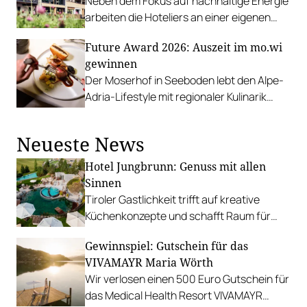
Neben dem Fokus auf nachhaltige Energie
arbeiten die Hoteliers an einer eigenen
Biolandwirtschaft.
Future Award 2026: Auszeit im mo.wi
gewinnen
Der Moserhof in Seeboden lebt den Alpe-
Adria-Lifestyle mit regionaler Kulinarik
ganz nach dem Motto „Lebe Genuss“ mit
der legeren Leichtigkeit des Südens.
Neueste News
Hotel Jungbrunn: Genuss mit allen
Sinnen
Tiroler Gastlichkeit trifft auf kreative
Küchenkonzepte und schafft Raum für
sinnliche Geschmackserlebnisse.
Gewinnspiel: Gutschein für das
Gewinnen Sie eine Auszeit in Tannheim.
VIVAMAYR Maria Wörth
Wir verlosen einen 500 Euro Gutschein für
das Medical Health Resort VIVAMAYR