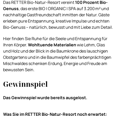
Das RETTER Bio-Natur-Resort vereint
100 Prozent Bio-
Genuss
, das erste BIO | ORGANIC | SPA auf 3.200 m² und
nachhaltige Gastfreundschaft inmitten der Natur. Gäste
erleben pure Entspannung, kreative Impulse und echten
Bio-Genuss – natürlich, bewusst und mit Liebe zum Detail.
Hier finden Sie Ruhe für die Seele und Entspannung für
Ihren Körper.
Wohltuende Materialien
wie Lehm, Glas
und Holz und der Blick in die Baumkrone des lauschigen
Obstgartens und in die Baumwipfel des farbenprächtigen
Mischwaldes schenken Erdung, Energie und Freude am
bewussten Sein.
Gewinnspiel
Das Gewinnspiel wurde bereits ausgelost.
Was Sie im RETTER Bio-Natur-Resort noch erwartet: