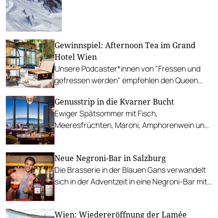
Gewinnspiel: Afternoon Tea im Grand
Hotel Wien
Unsere Podcaster*innen von "Fressen und
gefressen werden" empfehlen den Queen
Victoria Afternoon Tea im Rosengarten des
Genusstrip in die Kvarner Bucht
Grand Hotel Wien.
Ewiger Spätsommer mit Fisch,
Meeresfrüchten, Maroni, Amphorenwein und
viel k.u.k. Nostalgie.
Neue Negroni-Bar in Salzburg
Die Brasserie in der Blauen Gans verwandelt
sich in der Adventzeit in eine Negroni-Bar mit
köstlichen Antipasti.
Wien: Wiedereröffnung der Lamée