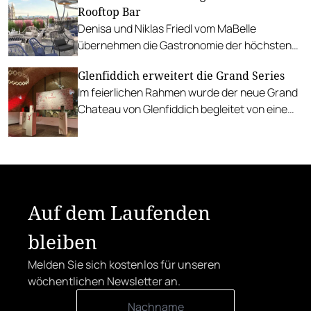
Rooftop Bar
Denisa und Niklas Friedl vom MaBelle
übernehmen die Gastronomie der höchsten
Rooftop Bar im Wiener Zentrum.
Glenfiddich erweitert die Grand Series
Im feierlichen Rahmen wurde der neue Grand
Chateau von Glenfiddich begleitet von einem
exklusiven Menü von Juan Amador
präsentiert.
Auf dem Laufenden
bleiben
Melden Sie sich kostenlos für unseren
wöchentlichen Newsletter an.