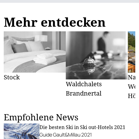
Mehr entdecken
Stock
Nat
Waldchalets
Wel
Brandnertal
Höf
Empfohlene News
Die besten Ski in Ski out-Hotels 2021
Guide Gault&Millau 2021