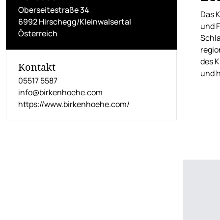
Oberseitestraße 34
Das K
6992 Hirschegg/Kleinwalsertal
und F
Österreich
Schla
regio
des K
Kontakt
und h
05517 5587
info@birkenhoehe.com
https://www.birkenhoehe.com/