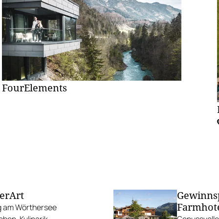
FourElements
terArt
Gewinnsp
Farmhote
ng am Wörthersee
eben. Kulinarik,
Genussvolle