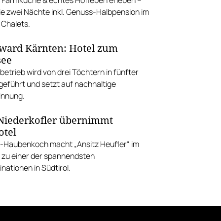
e zwei Nächte inkl. Genuss-Halbpension im
 Chalets.
ward Kärnten: Hotel zum
see
betrieb wird von drei Töchtern in fünfter
geführt und setzt auf nachhaltige
innung.
Niederkofler übernimmt
otel
5-Haubenkoch macht „Ansitz Heufler“ im
l zu einer der spannendsten
ationen in Südtirol.