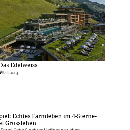
Das Edelweiss
Salzburg
iel: Echtes Farmleben im 4-Sterne-
l Grosslehen
 Farmküche & echtes Hofleben erleben –