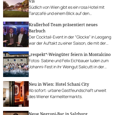
Vis
Südlich von Wien gibt es ein rosa Hotel mit
Tanzcafé und einem Blick auf den
Schneeberg, das kürzlich um einen weiteren
Krallerhof-Team präsentiert neues
Betrieb erweitert wurde.
Barbuch
Der Cocktail-Event in der “Glocke” in Leogang
war der Auftakt zu einer Saison, die mit der
Eröffnung eines monumentalen Spa-Bereichs
„respekt“-Weingüter feiern in Montalcino
neue Maßstäbe setzen wird (FOTOS).
Fotos: Sabine und Felix Eichbauer luden zum
Johanni-Fest in ihr Weingut Salicutti in der
Toskana.
Neu in Wien: Hotel Schani City
Ab sofort: urbane Gastfeundschaft unweit
des Wiener Karmelitermarkts.
Neue Negroni-Bar in Salzburg