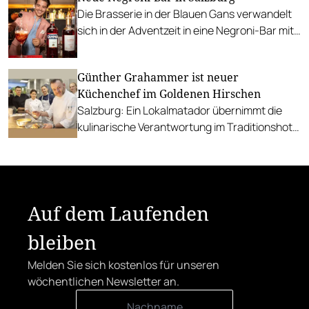
Die Brasserie in der Blauen Gans verwandelt
sich in der Adventzeit in eine Negroni-Bar mit
köstlichen Antipasti.
Günther Grahammer ist neuer
Küchenchef im Goldenen Hirschen
Salzburg: Ein Lokalmatador übernimmt die
kulinarische Verantwortung im Traditionshotel
in der Getreidegasse.
Auf dem Laufenden
bleiben
Melden Sie sich kostenlos für unseren
wöchentlichen Newsletter an.