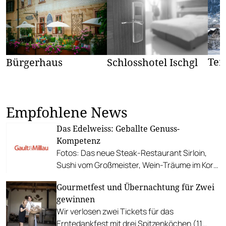
Ten
Bürgerhaus
Schlosshotel Ischgl
Empfohlene News
Das Edelweiss: Geballte Genuss-
Kompetenz
Fotos: Das neue Steak-Restaurant Sirloin,
Sushi vom Großmeister, Wein-Träume im Kork
& Gloria, Gipfel-Genüsse in der Wolke 7 u. v. m.
Gourmetfest und Übernachtung für Zwei
gewinnen
Wir verlosen zwei Tickets für das
Erntedankfest mit drei Spitzenköchen (11