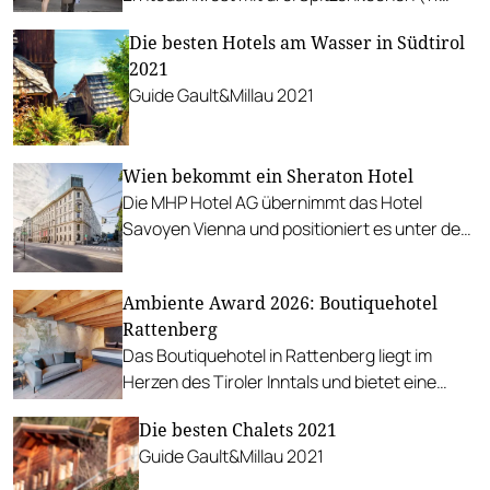
Hauben) samt Übernachtung im Hotel
Die besten Hotels am Wasser in Südtirol
Bergergut.
2021
Guide Gault&Millau 2021
Wien bekommt ein Sheraton Hotel
Die MHP Hotel AG übernimmt das Hotel
Savoyen Vienna und positioniert es unter der
Premium-Marke Sheraton neu.
Ambiente Award 2026: Boutiquehotel
Rattenberg
Das Boutiquehotel in Rattenberg liegt im
Herzen des Tiroler Inntals und bietet eine
exklusive Auszeit in einer der kleinsten und
Die besten Chalets 2021
charmantesten alten Städte Österreichs.
Guide Gault&Millau 2021