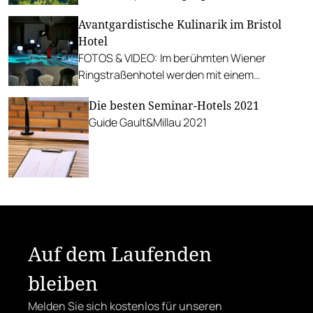
man den Komfort eines Hotel-Klassikers
Avantgardistische Kulinarik im Bristol
genießen darf.
Hotel
FOTOS & VIDEO: Im berühmten Wiener
Ringstraßenhotel werden mit einem
multisensorischen Dinner neue Maßstäbe
Die besten Seminar-Hotels 2021
gesetzt.
Guide Gault&Millau 2021
Auf dem Laufenden
bleiben
Melden Sie sich kostenlos für unseren