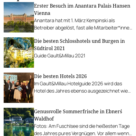
Erster Besuch im Anantara Palais Hansen
Vienna
Anantara hat mit 1. März Kempinski als
Betreiber abgelöst, fast alle Mitarbeiter*innen
konnten übernommen werden, insbesondere
Die besten Schlosshotels und Burgen in
das Team des Restaurants.
Südtirol 2021
Guide Gault&Millau 2021
Die besten Hotels 2026
Im Gault&Millau Hotelguide 2026 wird das
Hotel des Jahres ebenso ausgezeichnet wie
rund 700 Empfehlungen ausgesprochen.
Genussvolle Sommerfrische in Ebner´s
Waldhof
Fotos: Am Fuschlsee sind die heißesten Tage
des Jahres pures Vergnügen. Vor allem wenn