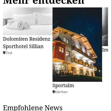
Dolomiten Residenz
Sporthotel Sillian
Imp
Tirol
Sportalm
Kärnten
Empfohlene News