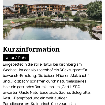
Kurzinformation
Natur & Ruhe
Eingebettet in die stille Natur bei Kirchberg am
Wechsel, ist der Molzbachhof ein Rückzugsort für
bewusste Erholung. Die beiden Häuser „Molzbach“
und „Holzbach“ schaffen durch naturbelassenes
Holz ein gesundes Raumklima. Im „Gart’l-SPA“
erwarten Gäste Naturbadeteich, Sauna, Solegrotte,
Rasul-Dampfbad und ein weitläufiger
Paradiesgarten. Kulinarisch überzeugt das