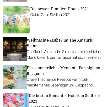
exklusive Auszeit in einer der kleinsten und
Die besten Familien-Hotels 2021
charmantesten alten Städte Österreichs.
Guide Gault&Millau 2021
Weihnachts-Zauber im The Amauris
Vienna
Chefkoch Alexandru Simon hat ein festliches
Menü kreiert, die Terrasse hat sich in einen
stimmungsvollen Weihnachtsgarten
Ein sommerliches Menü mit Parmigiano
verwandelt.
Reggiano
Drei erfrischende Rezepte vermitteln
mediterranes Lebensgefühl: Gazpacho,
Zucchini mit Pesto und Cheesecake.
Die besten Romantik-Hotels in Südtirol
2021
Guide Gault&Millau 2021