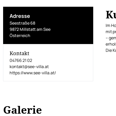
K
Adresse
Seestraße 68
Im Ho
9872 Millstatt am See
mit p
Österreich
– gem
erhol
Die K
Kontakt
04766 21 02
kontakt@see-villa.at
https://www.see-villa.at/
Galerie