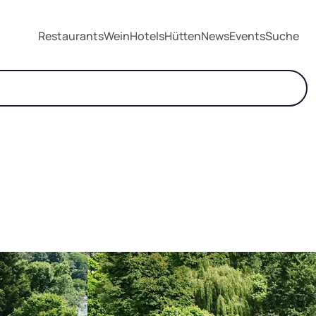
Restaurants
Wein
Hotels
Hütten
News
Events
Suche