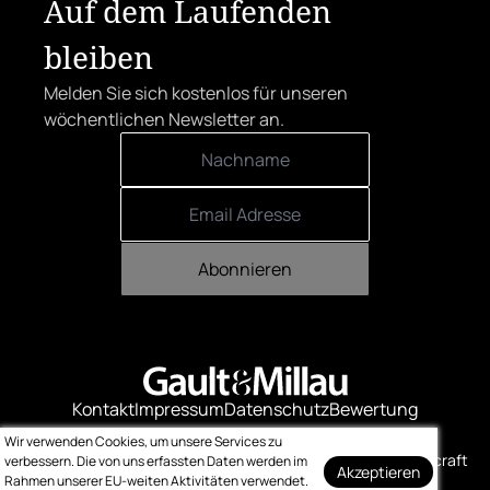
Auf dem Laufenden
bleiben
Melden Sie sich kostenlos für unseren
wöchentlichen Newsletter an.
Abonnieren
Kontakt
Impressum
Datenschutz
Bewertung
Logo-Downloads
Wir verwenden Cookies, um unsere Services zu
© Gault & Millau
Made with ❤️ by bitcraft
verbessern. Die von uns erfassten Daten werden im
Akzeptieren
Rahmen unserer EU-weiten Aktivitäten verwendet.