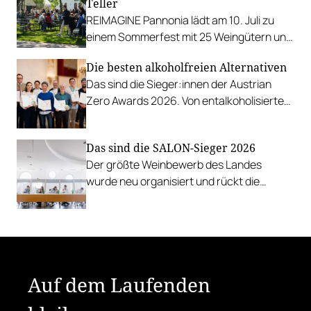
Teller
REIMAGINE Pannonia lädt am 10. Juli zu
einem Sommerfest mit 25 Weingütern und
authentischer Kulinarik in das Bio-Landgut
Die besten alkoholfreien Alternativen
Esterhazy.
Das sind die Sieger:innen der Austrian
Zero Awards 2026. Von entalkoholisierten
Weinen über Traubensaft und Verjus bis
zu Proxies.
Das sind die SALON-Sieger 2026
Der größte Weinbewerb des Landes
wurde neu organisiert und rückt die
Rebsorten wieder mehr in den
Vordergrund.
Auf dem Laufenden