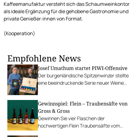
Kaffeemanufaktur versteht sich das Schaumweinkontor
als ideale Ergänzung für die gehobene Gastronomie und
private Genießer:innen von Format.
(Kooperation)
Empfohlene News
Josef Umathum startet PIWI-Offensive
Der burgenländische Spitzenwinzer stellte
eine beeindruckende Serie neuer Weine
vor. Da die Sorten weitgehend unbekannt
sind, benennt er sie nach Planeten.
Gewinnspiel: Flein – Traubensäfte von
Gross & Gross
Gewinnen Sie vier Flaschen der
hochwertigen Flein Traubensäfte vom
Weingut Gross & Gross!