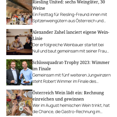
Riesling United: sechs Weingüter, 30
Weine
Ein Festtag für Riesling-Freund:innen mit
Spitzenweingütern aus Österreich und
Deutschland beim Wiener Pfarrwirt.
Alexander Zahel lanciert eigene Wein-
Linie
Der erfolgreiche Weinbauer startet bei
Null und baut gemeinsam mit seiner Frau
Hilary ein eigenes Business als Négociant
Schlossquadrat-Trophy 2023: Wimmer
auf.
im Finale
Gemeinsam mit fünf weiteren Jungwinzern
steht Robert Wimmer im Finale des
etablierten Nachwuchs-Wettbewerbs.
Österreich Wein lädt ein: Rechnung
einreichen und gewinnen
Wer im August heimischen Wein trinkt, hat
die Chance, die Gastro-Rechnung im