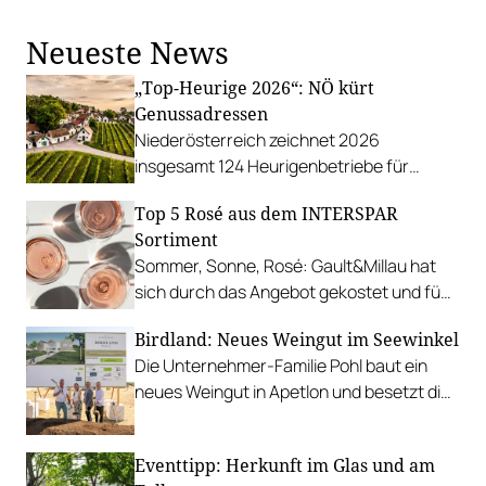
Rahmen dieses Gewinnspiels
zurückerstattet zu bekommen.
Neueste News
„Top-Heurige 2026“: NÖ kürt
Genussadressen
Niederösterreich zeichnet 2026
insgesamt 124 Heurigenbetriebe für
höchste Qualität und Gastlichkeit aus.
Top 5 Rosé aus dem INTERSPAR
Sortiment
Sommer, Sonne, Rosé: Gault&Millau hat
sich durch das Angebot gekostet und fünf
Favoriten für Urlaub im Glas gefunden.
Birdland: Neues Weingut im Seewinkel
Die Unternehmer-Familie Pohl baut ein
neues Weingut in Apetlon und besetzt die
Schlüsselpositionen hochkarätig.
Eventtipp: Herkunft im Glas und am