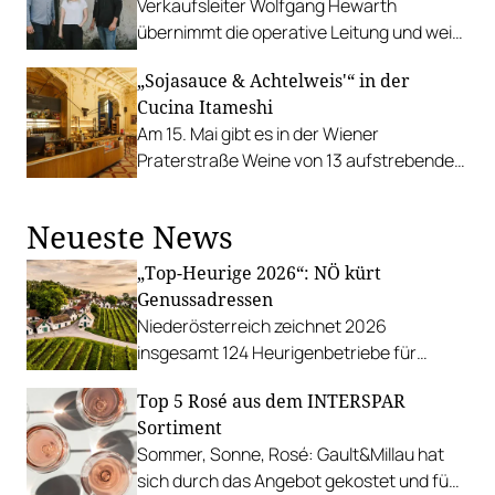
Verkaufsleiter Wolfgang Hewarth
übernimmt die operative Leitung und weiß
ein starkes Team an seiner Seite.
„Sojasauce & Achtelweis'“ in der
Cucina Itameshi
Am 15. Mai gibt es in der Wiener
Praterstraße Weine von 13 aufstrebenden
Winzer:innen aus dem Weinviertel.
Neueste News
„Top-Heurige 2026“: NÖ kürt
Genussadressen
Niederösterreich zeichnet 2026
insgesamt 124 Heurigenbetriebe für
höchste Qualität und Gastlichkeit aus.
Top 5 Rosé aus dem INTERSPAR
Sortiment
Sommer, Sonne, Rosé: Gault&Millau hat
sich durch das Angebot gekostet und fünf