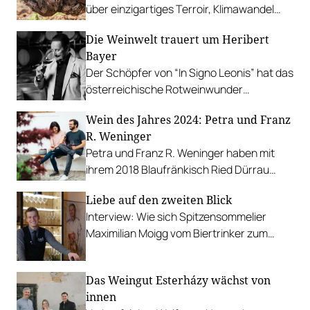
über einzigartiges Terroir, Klimawandel
und Riesling aus Australien.
Die Weinwelt trauert um Heribert
Bayer
Der Schöpfer von “In Signo Leonis” hat das
österreichische Rotweinwunder
maßgeblich mitgestaltet.
Wein des Jahres 2024: Petra und Franz
R. Weninger
Petra und Franz R. Weninger haben mit
ihrem 2018 Blaufränkisch Ried Dürrau
einen Wein purer Charakteristik
Liebe auf den zweiten Blick
geschaffen – unser bester Wein des
Interview: Wie sich Spitzensommelier
Jahres.
Maximilian Moigg vom Biertrinker zum
gefragten Weinexperten entwickelt hat.
Das Weingut Esterházy wächst von
innen