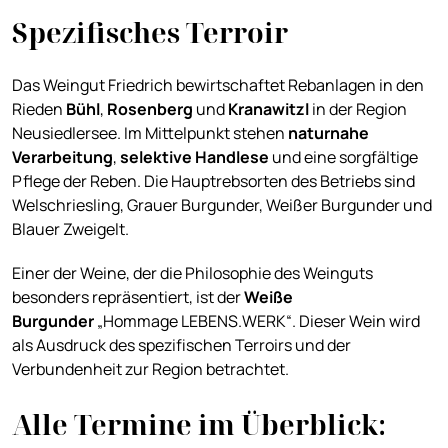
Spezifisches Terroir
Das Weingut Friedrich bewirtschaftet Rebanlagen in den
Rieden
Bühl
,
Rosenberg
und
Kranawitzl
in der Region
Neusiedlersee. Im Mittelpunkt stehen
naturnahe
Verarbeitung
,
selektive Handlese
und eine sorgfältige
Pflege der Reben. Die Hauptrebsorten des Betriebs sind
Welschriesling, Grauer Burgunder, Weißer Burgunder und
Blauer Zweigelt.
Einer der Weine, der die Philosophie des Weinguts
besonders repräsentiert, ist der
Weiße
Burgunder
„Hommage LEBENS.WERK“. Dieser Wein wird
als Ausdruck des spezifischen Terroirs und der
Verbundenheit zur Region betrachtet.
Alle Termine im Überblick: