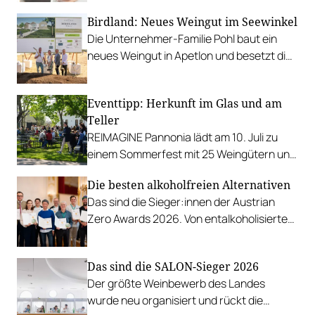
Favoriten für Urlaub im Glas gefunden.
Birdland: Neues Weingut im Seewinkel
Die Unternehmer-Familie Pohl baut ein
neues Weingut in Apetlon und besetzt die
Schlüsselpositionen hochkarätig.
Eventtipp: Herkunft im Glas und am
Teller
REIMAGINE Pannonia lädt am 10. Juli zu
einem Sommerfest mit 25 Weingütern und
authentischer Kulinarik in das Bio-Landgut
Die besten alkoholfreien Alternativen
Esterhazy.
Das sind die Sieger:innen der Austrian
Zero Awards 2026. Von entalkoholisierten
Weinen über Traubensaft und Verjus bis
zu Proxies.
Das sind die SALON-Sieger 2026
Der größte Weinbewerb des Landes
wurde neu organisiert und rückt die