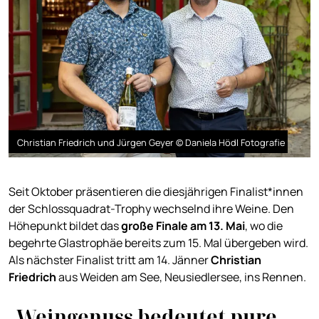
Christian Friedrich und Jürgen Geyer © Daniela Hödl Fotografie
Seit Oktober präsentieren die diesjährigen Finalist*innen
der Schlossquadrat-Trophy wechselnd ihre Weine. Den
Höhepunkt bildet das
g
roße Finale am 13. Mai
, wo die
begehrte Glastrophäe bereits zum 15. Mal übergeben wird.
Als nächster Finalist tritt am 14. Jänner
Christian
Friedrich
aus Weiden am See, Neusiedlersee, ins Rennen.
„Weingenuss bedeutet pure