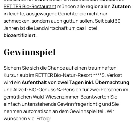
RETTER Bio-Restaurant
münden alle
regionalen Zutaten
in leichte, ausgewogene Gerichte, die nicht nur
schmecken, sondern auch guttun sollen. Seit bald 30
Jahren ist die Landwirtschaft um das Hotel
biozertifiziert
.
Gewinnspiel
Sichern Sie sich die Chance auf einen traumhaften
Kurzurlaub im RETTER Bio-Natur-Resort ****S. Verlost
wird ein
Aufenthalt von zwei Tagen
inkl. Übernachtung
und Allzeit-BIO-Genuss ¾-Pension für zwei Personen im
gemütlichen Wald-Wiesenzimmer. Beantworten Sie
einfach untenstehende Gewinnfrage richtig und Sie
nehmen automatisch an dem Gewinnspiel teil. Wir
wünschen viel Erfolg!