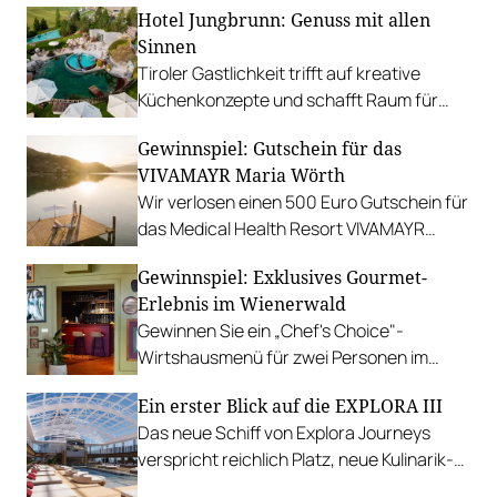
Hotel Jungbrunn: Genuss mit allen
Sinnen
Tiroler Gastlichkeit trifft auf kreative
Küchenkonzepte und schafft Raum für
sinnliche Geschmackserlebnisse.
Gewinnspiel: Gutschein für das
Gewinnen Sie eine Auszeit in Tannheim.
VIVAMAYR Maria Wörth
Wir verlosen einen 500 Euro Gutschein für
das Medical Health Resort VIVAMAYR
Maria Wörth.
Gewinnspiel: Exklusives Gourmet-
Erlebnis im Wienerwald
Gewinnen Sie ein „Chef's Choice"-
Wirtshausmenü für zwei Personen im
traditionsreichen Richardhof in
Ein erster Blick auf die EXPLORA III
Gumpoldskirchen.
Das neue Schiff von Explora Journeys
verspricht reichlich Platz, neue Kulinarik-
Konzepte und ein technisches Design-