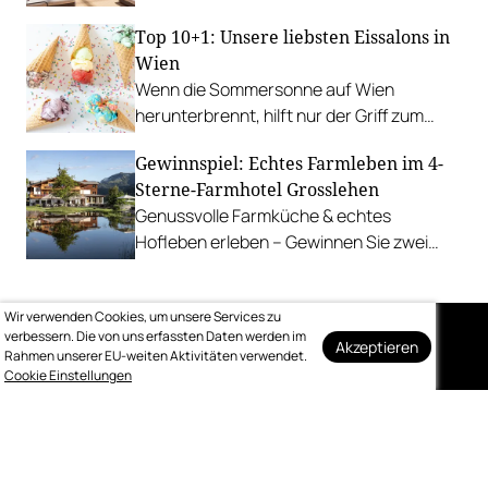
Update.
Top 10+1: Unsere liebsten Eissalons in
Wien
Wenn die Sommersonne auf Wien
herunterbrennt, hilft nur der Griff zum
Stanitzel. Bei diesen Betrieben kühlen wir
Gewinnspiel: Echtes Farmleben im 4-
uns am liebsten ab.
Sterne-Farmhotel Grosslehen
Genussvolle Farmküche & echtes
Hofleben erleben – Gewinnen Sie zwei
Nächte inkl. Genuss-Halbpension im
Farmhotel & Chalets.
Wir verwenden Cookies, um unsere Services zu
verbessern. Die von uns erfassten Daten werden im
Akzeptieren
Rahmen unserer EU-weiten Aktivitäten verwendet.
Auf dem Laufenden
Cookie Einstellungen
bleiben
Melden Sie sich kostenlos für unseren
wöchentlichen Newsletter an.