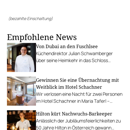
(bezahlte Einschaltung)
Empfohlene News
Von Dubai an den Fuschlsee
Küchendirektor Julian Schwamberger
über seine Heimkehr in das Schloss
Fuschl, das eben von Rosewood wieder
eröffnet wurde.
Gewinnen Sie eine Übernachtung mit
Weitblick im Hotel Schachner
Wir verlosen eine Nacht für zwei Personen
im Hotel Schachner in Maria Taferl –
inklusive Donaublick und Verwöhnpension.
Hilton kürt Nachwuchs-Barkeeper
Anlässlich der Jubiläumsfeierlichkeiten zu
50 Jahre Hilton in Österreich gewann