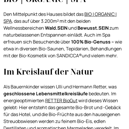
Den Mittelpunkt des Hauses bildet das
BIO | ORGANIC |
SPA
, das auf über 3.200m² mit den beiden
Wellnessbereichen
Wald.SEIN
und
Bewusst.SEIN
zum
naturbelassenen Entspannen einlädt. Auch im Spa
erfreuen sich Besuchende über
100% Bio-Genuss –
wie
etwa in diversen Bio-Saunen, Tepidarien, Behandlungen
mit der Bio-Kosmetik von SANDICCA®und vielem mehr.
Im Kreislauf der Natur
Als Bauernkinder wissen Ulli und Hermann Retter, was
geschlossene Lebensmittelkreisläufe
bedeuten. Im
energieoptimierten
RETTER BioGut
wird dieses Wissen
gelebt: Hier entsteht das gesamte Bio-Brot und -Gebäck
für das Hotel, und die Bio-Früchte aus den hauseigenen
Streuobswiesen werden zu feinem Bio-Eis, edlen
Destillaten und aromatischen Marmeladen veredelt. Im