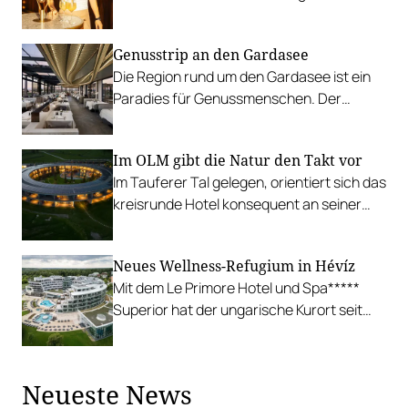
Jonathan Seeger den ausgerufenen
Cocktail-Contest.
Genusstrip an den Gardasee
Die Region rund um den Gardasee ist ein
Paradies für Genussmenschen. Der
Quellenhof in Lazise ist idealer
Ausgangsort für Gourmets.
Im OLM gibt die Natur den Takt vor
Im Tauferer Tal gelegen, orientiert sich das
kreisrunde Hotel konsequent an seiner
Umgebung und zeigt, wie entspannt
nachhaltiges Urlauben sein kann.
Neues Wellness-Refugium in Hévíz
Gault&Millau war vor Ort.
Mit dem Le Primore Hotel und Spa*****
Superior hat der ungarische Kurort seit
2025 eine neue Adresse für Wellness- und
Genussreisende.
Neueste News