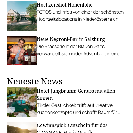
Hochzeitshof Hohenlohe
FOTOS und Infos von einer der schönsten
Hochzeitslocations in Niederösterreich.
Neue Negroni-Bar in Salzburg
Die Brasserie in der Blauen Gans
verwandelt sich in der Adventzeit in eine
Negroni-Bar mit köstlichen Antipasti.
Neueste News
Hotel Jungbrunn: Genuss mit allen
Sinnen
Tiroler Gastlichkeit trifft auf kreative
Küchenkonzepte und schafft Raum für
sinnliche Geschmackserlebnisse.
Gewinnspiel: Gutschein für das
Gewinnen Sie eine Auszeit in Tannheim.
VIVAMAYR Maria Wörth