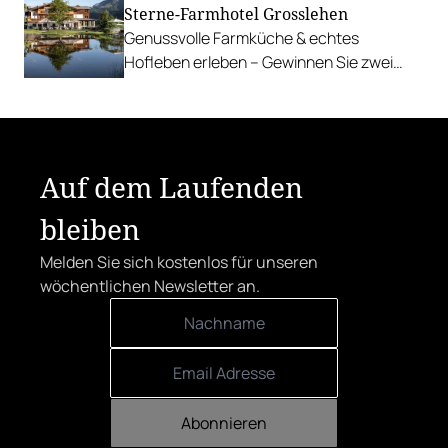
Sterne-Farmhotel Grosslehen
Genussvolle Farmküche & echtes
Hofleben erleben – Gewinnen Sie zwei
Nächte inkl. Genuss-Halbpension im
Farmhotel & Chalets.
Auf dem Laufenden
bleiben
Melden Sie sich kostenlos für unseren
wöchentlichen Newsletter an.
Abonnieren