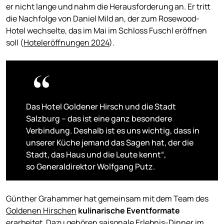
er nicht lange und nahm die Herausforderung an. Er tritt
die Nachfolge von Daniel Mild an, der zum Rosewood-
Hotel wechselte, das im Mai im Schloss Fuschl eröffnen
soll (
Hoteleröffnungen 2024
).
Das Hotel Goldener Hirsch und die Stadt
Salzburg – das ist eine ganz besondere
Verbindung. Deshalb ist es uns wichtig, dass in
unserer Küche jemand das Sagen hat, der die
Stadt, das Haus und die Leute kennt“,
so Generaldirektor Wolfgang Putz.
Günther Grahammer hat gemeinsam mit dem Team des
Goldenen Hirschen
kulinarische Eventformate
erarbeitet. Dazu gehören saisonale Erlebnis-Dinner im