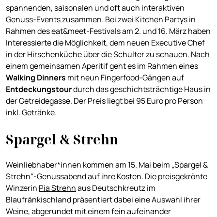
spannenden, saisonalen und oft auch interaktiven
Genuss-Events zusammen. Bei zwei Kitchen Partys in
Rahmen des eat&meet-Festivals am 2. und 16. März haben
Interessierte die Möglichkeit, dem neuen Executive Chef
in der Hirschenküche über die Schulter zu schauen. Nach
einem gemeinsamen Aperitif geht es im Rahmen eines
Walking Dinners
mit neun Fingerfood-Gängen auf
Entdeckungstour
durch das geschichtsträchtige Haus in
der Getreidegasse. Der Preis liegt bei 95 Euro pro Person
inkl. Getränke.
Spargel & Strehn
Weinliebhaber*innen kommen am 15. Mai beim „Spargel &
Strehn“-Genussabend auf ihre Kosten. Die preisgekrönte
Winzerin
Pia Strehn
aus Deutschkreutz im
Blaufränkischland präsentiert dabei eine Auswahl ihrer
Weine, abgerundet mit einem fein aufeinander