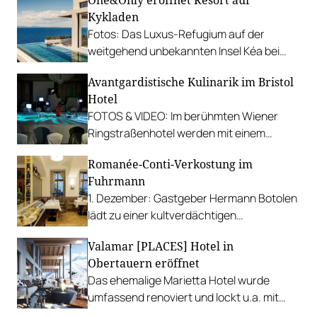
Kykladen
Fotos: Das Luxus-Refugium auf der
weitgehend unbekannten Insel Kéa bei
Athen setzt kulinarisch auf regionale
Avantgardistische Kulinarik im Bristol
Schätze.
Hotel
FOTOS & VIDEO: Im berühmten Wiener
Ringstraßenhotel werden mit einem
multisensorischen Dinner neue Maßstäbe
Romanée-Conti-Verkostung im
gesetzt.
Fuhrmann
1. Dezember: Gastgeber Hermann Botolen
lädt zu einer kultverdächtigen
Degustation mit reifen Jahrgängen.
Valamar [PLACES] Hotel in
Obertauern eröffnet
Das ehemalige Marietta Hotel wurde
umfassend renoviert und lockt u.a. mit
einer feinen Rooftop Bar.