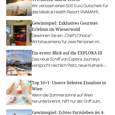
Wir verlosen einen 500 Euro Gutschein für
das Medical Health Resort VIVAMAYR
Maria Wörth.
Gewinnspiel: Exklusives Gourmet-
Erlebnis im Wienerwald
Gewinnen Sie ein „Chef's Choice"-
Wirtshausmenü für zwei Personen im
traditionsreichen Richardhof in
Ein erster Blick auf die EXPLORA III
Gumpoldskirchen.
Das neue Schiff von Explora Journeys
verspricht reichlich Platz, neue Kulinarik-
Konzepte und ein technisches Design-
Update.
Top 10+1: Unsere liebsten Eissalons in
Wien
Wenn die Sommersonne auf Wien
herunterbrennt, hilft nur der Griff zum
Stanitzel. Bei diesen Betrieben kühlen wir
Gewinnspiel: Echtes Farmleben im 4-
uns am liebsten ab.