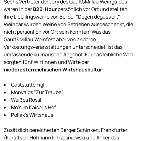
Sechs Vertreter der Jury des Gault&Millau Weinguides
waren in der
B2B-Hour
persönlich vor Ort und stellten
ihre Lieblilngsweine vor. Bei der "Degen degustiert"-
Weinbar wurden Weine von Betrieben ausgeschenkt, die
nicht persönlich vor Ort sein konnten. Was das
Gault&Millau Weinfest aber von anderen
Verkostungsveranstaltungen unterscheidet, ist das
umfassende kulinarische Angebot. Für das leibliche Wohl
sorgten fünf Wirtinnen und Wirte der
niederösterreichischen Wirtshauskultur
:
Gaststätte Figl
Mörwalds "Zur Traube"
Weißes Rössl
Mo's im Kaiser's Hof
Pollak's Wirtshaus
Zusätzlich bereicherten Berger Schinken, Frankfurter
(Fürstl von Hofmann), Trześniewski und Anker das