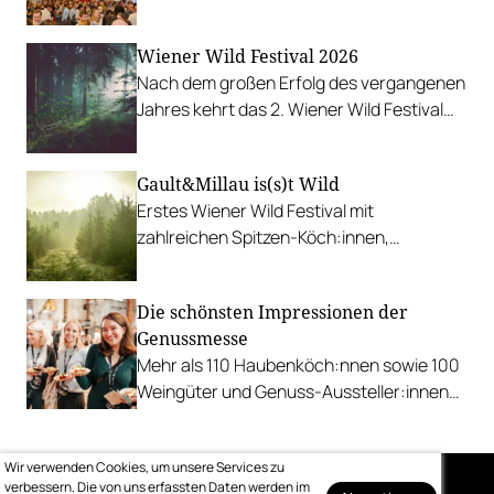
zahlreiche österreichische Winzer:innen.
In Partnerschaft mit Wein
Wiener Wild Festival 2026
Niederösterreich, der Niederösterreich-
Nach dem großen Erfolg des vergangenen
Werbung und der Wirtshauskultur
Jahres kehrt das 2. Wiener Wild Festival
Niederösterreich.
zurück und hebt die Verbindung von Jagd,
Regionalität und Spitzenkulinarik erneut
Gault&Millau is(s)t Wild
auf ein beeindruckendes Niveau.
Erstes Wiener Wild Festival mit
zahlreichen Spitzen-Köch:innen,
Wildspezialitäten, Wein, Sekt, Edelbrände,
Whisky u. v. m.
Die schönsten Impressionen der
Genussmesse
Mehr als 110 Haubenköch:nnen sowie 100
Weingüter und Genuss-Aussteller:innen
bespielten zum zehnjährigen Jubiläum die
Ottakringer Brauerei.
Wir verwenden Cookies, um unsere Services zu
verbessern. Die von uns erfassten Daten werden im