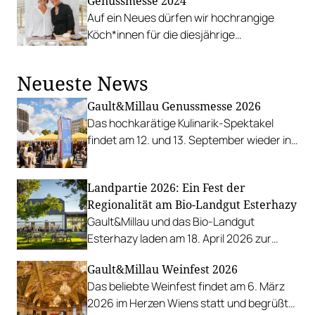
Genussmesse 2024
Auf ein Neues dürfen wir hochrangige
Köch*innen für die diesjährige
Genussmesse in der Ottakringer Brauerei
vorstellen. Unter anderem mit dabei: Alain
Neueste News
Weissgerber, Theresia Palmetzhofer,
Lukas Nagl und Parvin Razavi.
Gault&Millau Genussmesse 2026
Das hochkarätige Kulinarik-Spektakel
findet am 12. und 13. September wieder in
der Ottakringer Brauerei statt. Jetzt
Tickets buchen.
Landpartie 2026: Ein Fest der
Regionalität am Bio-Landgut Esterhazy
Gault&Millau und das Bio-Landgut
Esterhazy laden am 18. April 2026 zur
Landpartie 2026 – einem kulinarischen
Gault&Millau Weinfest 2026
Fest, das die Vielfalt und Authentizität
Das beliebte Weinfest findet am 6. März
österreichischer Regionalität in den
2026 im Herzen Wiens statt und begrüßt
Mittelpunkt stellt.