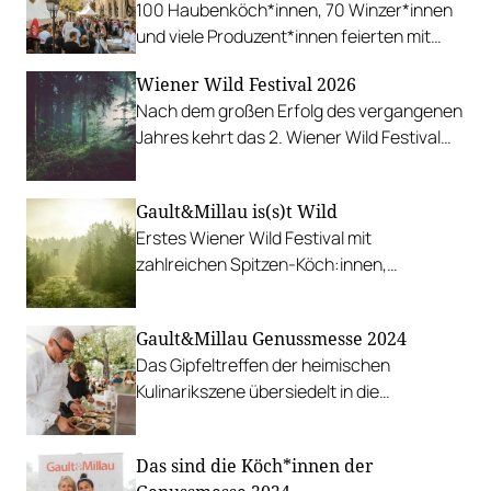
100 Haubenköch*innen, 70 Winzer*innen
und viele Produzent*innen feierten mit
tausenden Besucher*innen.
Wiener Wild Festival 2026
Nach dem großen Erfolg des vergangenen
Jahres kehrt das 2. Wiener Wild Festival
zurück und hebt die Verbindung von Jagd,
Regionalität und Spitzenkulinarik erneut
Gault&Millau is(s)t Wild
auf ein beeindruckendes Niveau.
Erstes Wiener Wild Festival mit
zahlreichen Spitzen-Köch:innen,
Wildspezialitäten, Wein, Sekt, Edelbrände,
Whisky u. v. m.
Gault&Millau Genussmesse 2024
Das Gipfeltreffen der heimischen
Kulinarikszene übersiedelt in die
Ottakringer Brauerei.
Das sind die Köch*innen der