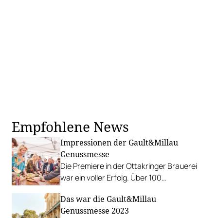
Empfohlene News
Impressionen der Gault&Millau
Genussmesse
Die Premiere in der Ottakringer Brauerei
war ein voller Erfolg. Über 100
Haubenköch*innen bereiteten ihre
Das war die Gault&Millau
Lieblingsgerichte zu.
Genussmesse 2023