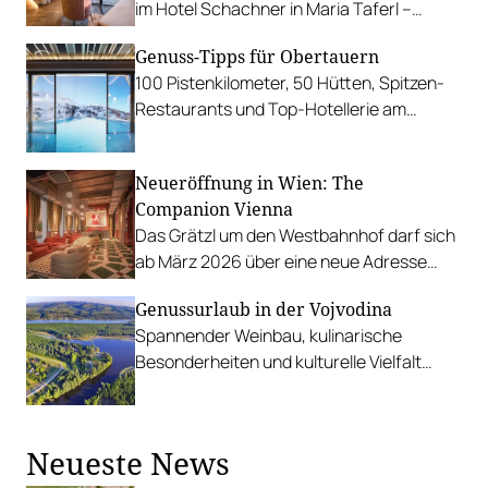
im Hotel Schachner in Maria Taferl –
inklusive Donaublick und Verwöhnpension.
Genuss-Tipps für Obertauern
100 Pistenkilometer, 50 Hütten, Spitzen-
Restaurants und Top-Hotellerie am
Beispiel des umgebauten Hotel Steiner.
Neueröffnung in Wien: The
Companion Vienna
Das Grätzl um den Westbahnhof darf sich
ab März 2026 über eine neue Adresse
freuen.
Genussurlaub in der Vojvodina
Spannender Weinbau, kulinarische
Besonderheiten und kulturelle Vielfalt
machen die nördlichste Provinz Serbiens
zu einer hedonistischen Destination.
Neueste News