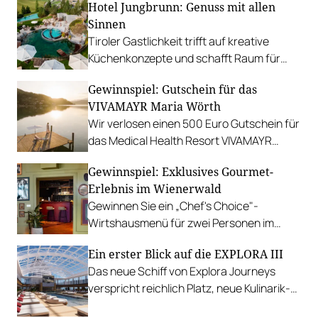
Hotel Jungbrunn: Genuss mit allen
Sinnen
Tiroler Gastlichkeit trifft auf kreative
Küchenkonzepte und schafft Raum für
sinnliche Geschmackserlebnisse.
Gewinnspiel: Gutschein für das
Gewinnen Sie eine Auszeit in Tannheim.
VIVAMAYR Maria Wörth
Wir verlosen einen 500 Euro Gutschein für
das Medical Health Resort VIVAMAYR
Maria Wörth.
Gewinnspiel: Exklusives Gourmet-
Erlebnis im Wienerwald
Gewinnen Sie ein „Chef's Choice"-
Wirtshausmenü für zwei Personen im
traditionsreichen Richardhof in
Ein erster Blick auf die EXPLORA III
Gumpoldskirchen.
Das neue Schiff von Explora Journeys
verspricht reichlich Platz, neue Kulinarik-
Konzepte und ein technisches Design-