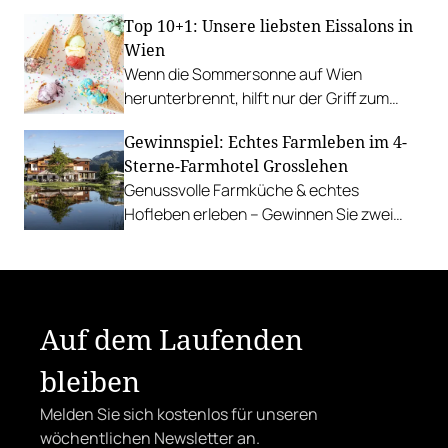
Update.
Top 10+1: Unsere liebsten Eissalons in
Wien
Wenn die Sommersonne auf Wien
herunterbrennt, hilft nur der Griff zum
Stanitzel. Bei diesen Betrieben kühlen wir
Gewinnspiel: Echtes Farmleben im 4-
uns am liebsten ab.
Sterne-Farmhotel Grosslehen
Genussvolle Farmküche & echtes
Hofleben erleben – Gewinnen Sie zwei
Nächte inkl. Genuss-Halbpension im
Farmhotel & Chalets.
Auf dem Laufenden
bleiben
Melden Sie sich kostenlos für unseren
wöchentlichen Newsletter an.