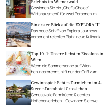
Erlebnis im Wienerwald
Gewinnen Sie ein „Chef's Choice"-
Wirtshausmenü für zwei Personen im
traditionsreichen Richardhof in
Ein erster Blick auf die EXPLORA III
Gumpoldskirchen.
Das neue Schiff von Explora Journeys
verspricht reichlich Platz, neue Kulinarik-
Konzepte und ein technisches Design-
Update.
Top 10+1: Unsere liebsten Eissalons in
Wien
Wenn die Sommersonne auf Wien
herunterbrennt, hilft nur der Griff zum
Stanitzel. Bei diesen Betrieben kühlen wir
Gewinnspiel: Echtes Farmleben im 4-
uns am liebsten ab.
Sterne-Farmhotel Grosslehen
Genussvolle Farmküche & echtes
Hofleben erleben – Gewinnen Sie zwei
Nächte inkl. Genuss-Halbpension im