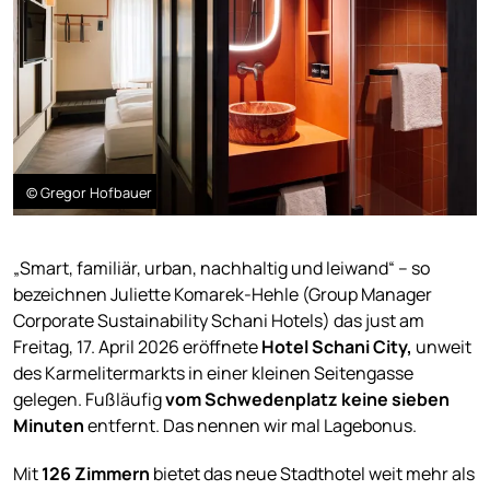
© Gregor Hofbauer
„Smart, familiär, urban, nachhaltig und leiwand“ – so
bezeichnen Juliette Komarek-Hehle (Group Manager
Corporate Sustainability Schani Hotels) das just am
Freitag, 17. April 2026 eröffnete
Hotel Schani City,
unweit
des Karmelitermarkts in einer kleinen Seitengasse
gelegen. Fußläufig
vom Schwedenplatz keine sieben
Minuten
entfernt. Das nennen wir mal Lagebonus.
Mit
126 Zimmern
bietet das neue Stadthotel weit mehr als