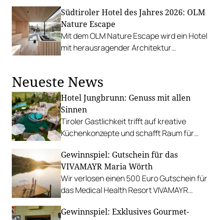
Schneeberg, das kürzlich um einen
Südtiroler Hotel des Jahres 2026: OLM
weiteren Betrieb erweitert wurde.
Nature Escape
Mit dem OLM Nature Escape wird ein Hotel
mit herausragender Architektur
ausgezeichnet.
Neueste News
Hotel Jungbrunn: Genuss mit allen
Sinnen
Tiroler Gastlichkeit trifft auf kreative
Küchenkonzepte und schafft Raum für
sinnliche Geschmackserlebnisse.
Gewinnspiel: Gutschein für das
Gewinnen Sie eine Auszeit in Tannheim.
VIVAMAYR Maria Wörth
Wir verlosen einen 500 Euro Gutschein für
das Medical Health Resort VIVAMAYR
Maria Wörth.
Gewinnspiel: Exklusives Gourmet-