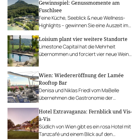
Gewinnspiel: Genussmomente am
Fuschlsee
Feine Küche, Seeblick & neue Wellness-
Highlights – gewinnen Sie eine Auszeit im
Waldhof Fuschlsee Resort.
Loisium plant vier weitere Standorte
Limestone Capital hat die Mehrheit
übernommen und forciert vier neue Wein-
Hotels in Italien und Frankreich.
Wien: Wiedereröffnung der Lamée
Rooftop Bar
Denisa und Niklas Friedl vom MaBelle
übernehmen die Gastronomie der
höchsten Rooftop Bar im Wiener Zentrum.
Hotel Extravaganza: Fernblick und Vis-
à-Vis
Südlich von Wien gibt es ein rosa Hotel mit
Tanzcafé und einem Blick auf den