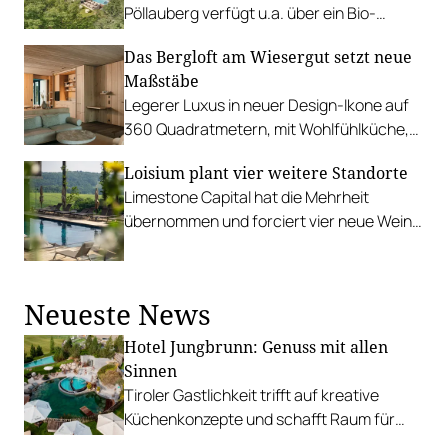
Pöllauberg verfügt u.a. über ein Bio-
Restaurant und ein energieautarkes Bio-
Das Bergloft am Wiesergut setzt neue
Gut.
Maßstäbe
Legerer Luxus in neuer Design-Ikone auf
360 Quadratmetern, mit Wohlfühlküche,
Weinvorrat und 15 Meter langem Pool.
Loisium plant vier weitere Standorte
Limestone Capital hat die Mehrheit
übernommen und forciert vier neue Wein-
Hotels in Italien und Frankreich.
Neueste News
Hotel Jungbrunn: Genuss mit allen
Sinnen
Tiroler Gastlichkeit trifft auf kreative
Küchenkonzepte und schafft Raum für
sinnliche Geschmackserlebnisse.