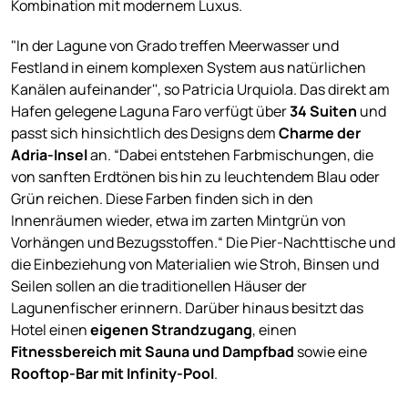
Kombination mit modernem Luxus.
"In der Lagune von Grado treffen Meerwasser und
Festland in einem komplexen System aus natürlichen
Kanälen aufeinander'', so Patricia Urquiola. Das direkt am
Hafen gelegene Laguna Faro verfügt über
34 Suiten
und
passt sich hinsichtlich des Designs dem
Charme der
Adria-Insel
an. “Dabei entstehen Farbmischungen, die
von sanften Erdtönen bis hin zu leuchtendem Blau oder
Grün reichen. Diese Farben finden sich in den
Innenräumen wieder, etwa im zarten Mintgrün von
Vorhängen und Bezugsstoffen.“ Die Pier-Nachttische und
die Einbeziehung von Materialien wie Stroh, Binsen und
Seilen sollen an die traditionellen Häuser der
Lagunenfischer erinnern. Darüber hinaus besitzt das
Hotel einen
eigenen Strandzugang
, einen
Fitnessbereich mit Sauna und Dampfbad
sowie eine
Rooftop-Bar mit Infinity-Pool
.