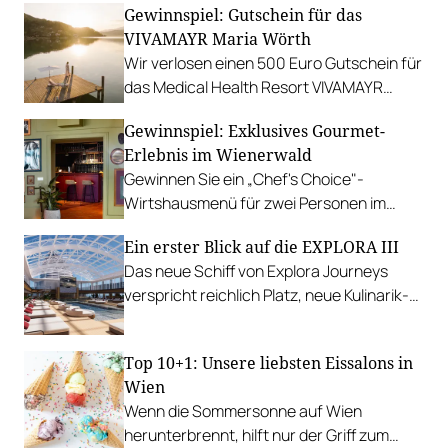
Gewinnspiel: Gutschein für das
Gewinnen Sie eine Auszeit in Tannheim.
VIVAMAYR Maria Wörth
Wir verlosen einen 500 Euro Gutschein für
das Medical Health Resort VIVAMAYR
Maria Wörth.
Gewinnspiel: Exklusives Gourmet-
Erlebnis im Wienerwald
Gewinnen Sie ein „Chef's Choice"-
Wirtshausmenü für zwei Personen im
traditionsreichen Richardhof in
Ein erster Blick auf die EXPLORA III
Gumpoldskirchen.
Das neue Schiff von Explora Journeys
verspricht reichlich Platz, neue Kulinarik-
Konzepte und ein technisches Design-
Update.
Top 10+1: Unsere liebsten Eissalons in
Wien
Wenn die Sommersonne auf Wien
herunterbrennt, hilft nur der Griff zum