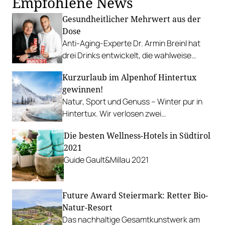
Empfohlene News
Gesundheitlicher Mehrwert aus der
Dose
Anti-Aging-Experte Dr. Armin Breinl hat
drei Drinks entwickelt, die wahlweise
aktivieren, entspannen oder
Kurzurlaub im Alpenhof Hintertux
"Glücksmomente verschaffen".
gewinnen!
Natur, Sport und Genuss – Winter pur in
Hintertux. Wir verlosen zwei
Übernachtungen für zwei Personen
Die besten Wellness-Hotels in Südtirol
inklusive je zwei Tagesskipässe.
2021
Guide Gault&Millau 2021
Future Award Steiermark: Retter Bio-
Natur-Resort
Das nachhaltige Gesamtkunstwerk am