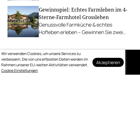
Stanitzel. Bei diesen Betrieben kühlen wir
Gewinnspiel: Echtes Farmleben im 4-
uns am liebsten ab.
Sterne-Farmhotel Grosslehen
Genussvolle Farmküche & echtes
Hofleben erleben – Gewinnen Sie zwei
Nächte inkl. Genuss-Halbpension im
Farmhotel & Chalets.
Wir verwenden Cookies, um unsere Services zu
verbessern. Die von uns erfassten Daten werden im
Akzeptieren
Rahmen unserer EU-weiten Aktivitäten verwendet.
Auf dem Laufenden
Cookie Einstellungen
bleiben
Melden Sie sich kostenlos für unseren
wöchentlichen Newsletter an.