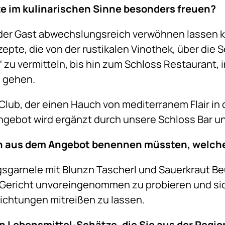
te im kulinarischen Sinne besonders freuen?
h der Gast abwechslungsreich verwöhnen lassen k
epte, die von der rustikalen Vinothek, über die S
a“ zu vermitteln, bis hin zum Schloss Restaurant
, gehen.
lub, der einen Hauch von mediterranem Flair in 
Angebot wird ergänzt durch unsere Schloss Bar u
sh aus dem Angebot benennen müssten, welch
rgsgarnele mit Blunzn Tascherl und Sauerkraut Be
 Gericht unvoreingenommen zu probieren und sic
chtungen mitreißen zu lassen.
en Lebensmittel-Schätze, die Sie aus der Regi