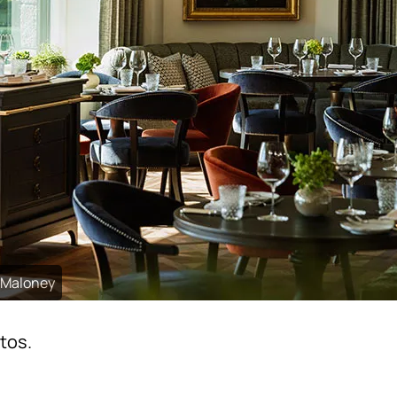
 Maloney
tos.