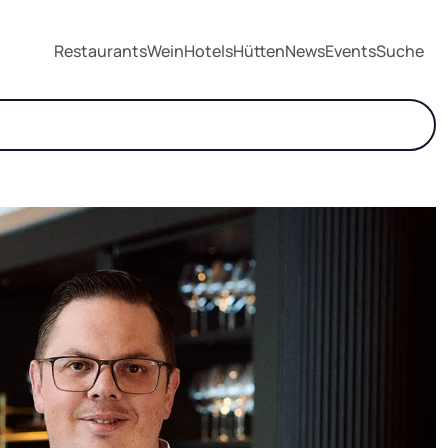
Restaurants
Wein
Hotels
Hütten
News
Events
Suche