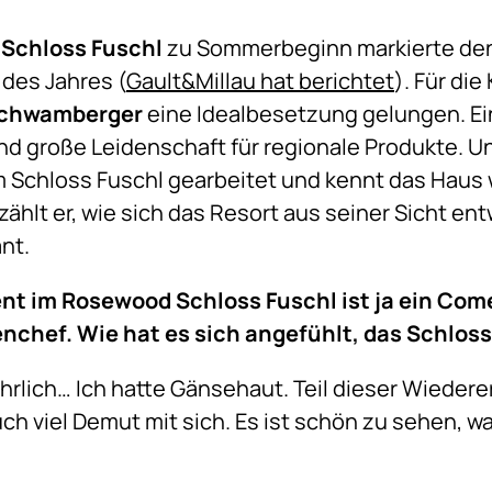
Schloss Fuschl
zu Sommerbeginn markierte den
des Jahres (
Gault&Millau hat berichtet
). Für die
 Schwamberger
eine Idealbesetzung gelungen. Ein
nd große Leidenschaft für regionale Produkte. Un
m Schloss Fuschl gearbeitet und kennt das Haus 
ählt er, wie sich das Resort aus seiner Sicht ent
ant.
nt im Rosewood Schloss Fuschl ist ja ein Com
nchef. Wie hat es sich angefühlt, das Schloss
rlich… Ich hatte Gänsehaut. Teil dieser Wiederer
ch viel Demut mit sich. Es ist schön zu sehen, was