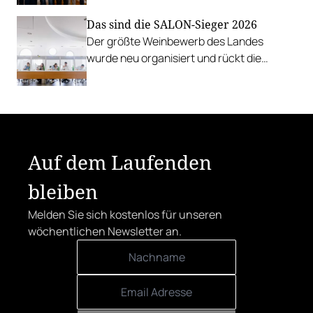
zu Proxies.
Das sind die SALON-Sieger 2026
Der größte Weinbewerb des Landes
wurde neu organisiert und rückt die
Rebsorten wieder mehr in den
Vordergrund.
Auf dem Laufenden
bleiben
Melden Sie sich kostenlos für unseren
wöchentlichen Newsletter an.