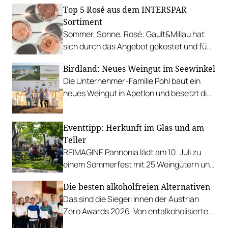
Top 5 Rosé aus dem INTERSPAR
Sortiment
Sommer, Sonne, Rosé: Gault&Millau hat
sich durch das Angebot gekostet und fünf
Favoriten für Urlaub im Glas gefunden.
Birdland: Neues Weingut im Seewinkel
Die Unternehmer-Familie Pohl baut ein
neues Weingut in Apetlon und besetzt die
Schlüsselpositionen hochkarätig.
Eventtipp: Herkunft im Glas und am
Teller
REIMAGINE Pannonia lädt am 10. Juli zu
einem Sommerfest mit 25 Weingütern und
authentischer Kulinarik in das Bio-Landgut
Die besten alkoholfreien Alternativen
Esterhazy.
Das sind die Sieger:innen der Austrian
Zero Awards 2026. Von entalkoholisierten
Weinen über Traubensaft und Verjus bis