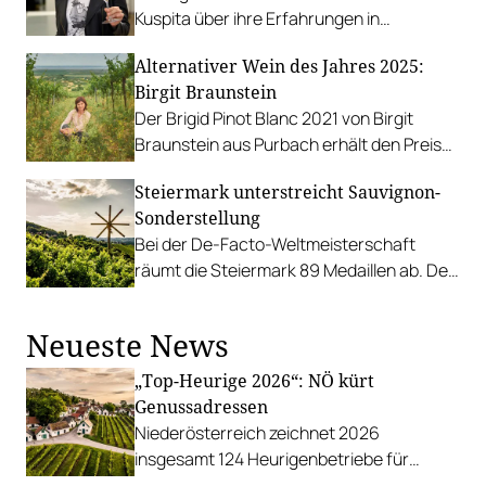
Kuspita über ihre Erfahrungen in
Österreich und welchen Einfluss Fußball
Alternativer Wein des Jahres 2025:
und Wein auf ihr Leben haben.
Birgit Braunstein
Der Brigid Pinot Blanc 2021 von Birgit
Braunstein aus Purbach erhält den Preis
zum alternativen Wein des Jahres.
Steiermark unterstreicht Sauvignon-
Sonderstellung
Bei der De-Facto-Weltmeisterschaft
räumt die Steiermark 89 Medaillen ab. Der
Gesamtsieg geht überraschenderweise
nach Chile.
Neueste News
„Top-Heurige 2026“: NÖ kürt
Genussadressen
Niederösterreich zeichnet 2026
insgesamt 124 Heurigenbetriebe für
höchste Qualität und Gastlichkeit aus.