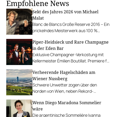
Empfohlene News
Sekt des Jahres 2026 von Michael
Malat
Blanc de Blancs Große Reserve 2016 – Ein
prickelndes Meisterwerk aus 100 %
Chardonnay – sechs Jahre Hefelager und
Piper-Heidsieck und Rare Champagne
pure Eleganz im Glas.
in der Eden Bar
Exklusive Champagner-Verkostung mit
Kellermeister Émilien Boutillat. Premiere für
die einzigartige Cuvée "Essentiel by Eden
Verheerende Hagelschäden am
Bar".
Wiener Nussberg
Schwere Unwetter zogen über den
Norden von Wien, neben Rekord-
Niederschlagsmengen gab es auch
Wenn Diego Maradona Sommelier
großflächig Hagel.
wäre
Die argentinische Sommelière Ivanna