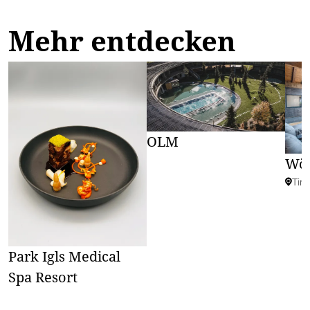
Mehr entdecken
OLM
Wös
Tiro
Park Igls Medical
Spa Resort