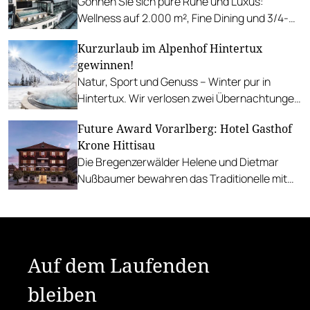
Gönnen Sie sich pure Ruhe und Luxus:
Wellness auf 2.000 m², Fine Dining und 3/4-
Verwöhnpension – jetzt 2 Nächte für 2
Kurzurlaub im Alpenhof Hintertux
Personen gewinnen.
gewinnen!
Natur, Sport und Genuss – Winter pur in
Hintertux. Wir verlosen zwei Übernachtungen
für zwei Personen inklusive je zwei
Future Award Vorarlberg: Hotel Gasthof
Tagesskipässe.
Krone Hittisau
Die Bregenzerwälder Helene und Dietmar
Nußbaumer bewahren das Traditionelle mit
zukunftsgerichtetem Denken.
Auf dem Laufenden
bleiben