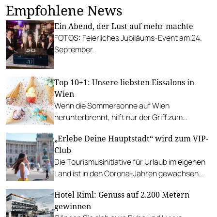
Empfohlene News
Ein Abend, der Lust auf mehr machte
FOTOS: Feierliches Jubiläums-Event am 24.
September.
Top 10+1: Unsere liebsten Eissalons in
Wien
Wenn die Sommersonne auf Wien
herunterbrennt, hilft nur der Griff zum
Stanitzel. Bei diesen Betrieben kühlen wir uns
„Erlebe Deine Hauptstadt“ wird zum VIP-
am liebsten ab.
Club
Die Tourismusinitiative für Urlaub im eigenen
Land ist in den Corona-Jahren gewachsen
und wird nun zur dauerhaften Institution.
Hotel Riml: Genuss auf 2.200 Metern
gewinnen