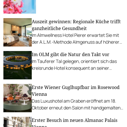
Auszeit gewinnen: Regionale Küche trifft
ganzheitliche Gesundheit
Im Almwellness Hotel Pierer erwartet Sie mit
der A.L.M.-Methode Almgenuss auf höherer
Ebene. Wir verlosen zwei Nächte für zwei
Im OLM gibt die Natur den Takt vor
Personen inkl. Halbpension.
Im Tauferer Tal gelegen, orientiert sich das
kreisrunde Hotel konsequent an seiner
Umgebung und zeigt, wie entspannt
nachhaltiges Urlauben sein kann.
Erste Wiener Guglhupfbar im Rosewood
Gault&Millau war vor Ort.
Vienna
Das Luxushotel am Graben eröffnet am 18.
Oktober erneut den Salon mit handgemalten
Wandbildern, Konditor-Kunst und
Erster Besuch im neuen Almanac Palais
Champagner aus Kristallschalen.