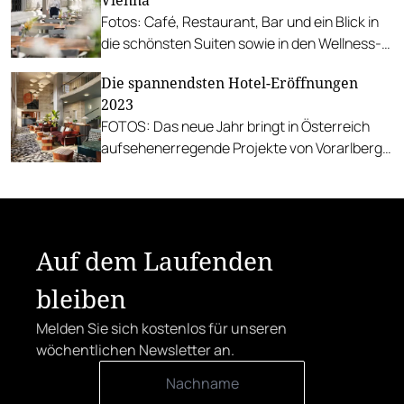
Vienna
Fotos: Café, Restaurant, Bar und ein Blick in
die schönsten Suiten sowie in den Wellness-
Bereich.
Die spannendsten Hotel-Eröffnungen
2023
FOTOS: Das neue Jahr bringt in Österreich
aufsehenerregende Projekte von Vorarlberg
bis Wien.
Auf dem Laufenden
bleiben
Melden Sie sich kostenlos für unseren
wöchentlichen Newsletter an.