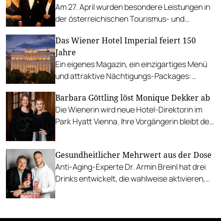
Am 27. April wurden besondere Leistungen in
der österreichischen Tourismus- und
Freizeitwirtschaft ausgezeichnet.
Das Wiener Hotel Imperial feiert 150
Jahre
Ein eigenes Magazin, ein einzigartiges Menü
und attraktive Nächtigungs-Packages:
Anlässlich des Jubiläums hat das Hotel
Barbara Göttling löst Monique Dekker ab
Imperial besondere Angebote geschnürt.
Die Wienerin wird neue Hotel-Direktorin im
Park Hyatt Vienna. Ihre Vorgängerin bleibt der
Hyatt-Gruppe erhalten.
Gesundheitlicher Mehrwert aus der Dose
Anti-Aging-Experte Dr. Armin Breinl hat drei
Drinks entwickelt, die wahlweise aktivieren,
entspannen oder "Glücksmomente
verschaffen".