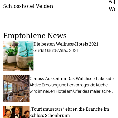
Alp
Schlosshotel Velden
Wal
Empfohlene News
Die besten Wellness-Hotels 2021
Guide Gault&Millau 2021
Genuss-Auszeit im Das Walchsee Lakeside
Aktive Erholung und hervorragende Küche
wird im neuen Hotel am Ufer des malerischen
Walchsees geboten.
„Tourismusstars“ ehren die Branche im
Schloss Schönbrunn