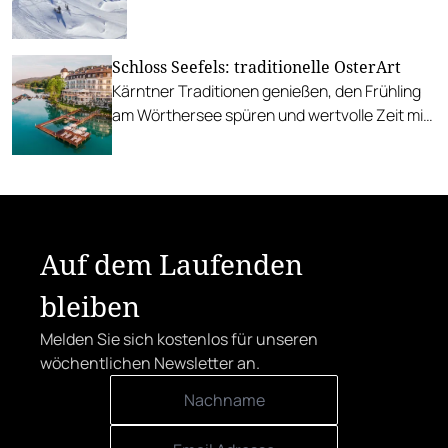
Schloss Seefels: traditionelle OsterArt
Kärntner Traditionen genießen, den Frühling
am Wörthersee spüren und wertvolle Zeit mit
der Familie erleben. Kulinarik, Natur und
schöne Osterüberraschungen.
Auf dem Laufenden
bleiben
Melden Sie sich kostenlos für unseren
wöchentlichen Newsletter an.