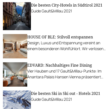
Die besten City-Hotels in Südtirol 2021
Guide Gault&Millau 2021
HOUSE OF BLE: Stilvoll entspannen
Design, Luxus und Entspannung vereint an
einem besonderen Wohlfühlort. Wir verlosen
zwei Übernachtungen für zwei Personen.
EDVARD: Nachhaltiges Fine Dining
Vier Hauben und 17 Gault&Millau-Punkte: Im
Anantara Palais Hansen Vienna präsentiert
sich eine Küche, die Natur, Saison und
Nachhaltigkeit zelebriert.
Die besten Ski in Ski out - Hotels 2021
Guide Gault&Millau 2021