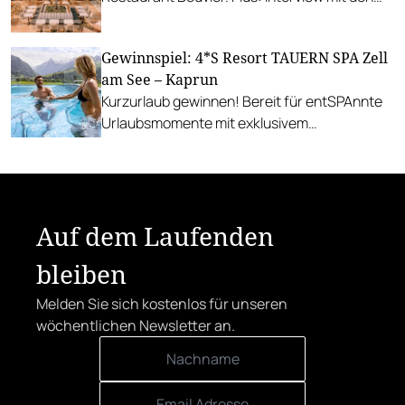
kulinarischen Masterminds aus New York.
Gewinnspiel: 4*S Resort TAUERN SPA Zell
am See – Kaprun
Kurzurlaub gewinnen! Bereit für entSPAnnte
Urlaubsmomente mit exklusivem
Gletscherblick? Im 4*S Resort sind
unvergessliche Urlaubstage garantiert.
Auf dem Laufenden
bleiben
Melden Sie sich kostenlos für unseren
wöchentlichen Newsletter an.