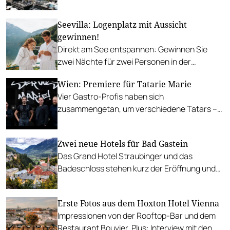
modernem Design.
Seevilla: Logenplatz mit Aussicht
gewinnen!
Direkt am See entspannen: Gewinnen Sie
zwei Nächte für zwei Personen in der
traumhaften Seevilla Altaussee.
Wien: Premiere für Tatarie Marie
Vier Gastro-Profis haben sich
zusammengetan, um verschiedene Tatars –
von vegan bis Kalb – als Edel-Take-away zu
inszenieren.
Zwei neue Hotels für Bad Gastein
Das Grand Hotel Straubinger und das
Badeschloss stehen kurz der Eröffnung und
sollen dem imposanten Kurort zu altem Glanz
verhelfen.
Erste Fotos aus dem Hoxton Hotel Vienna
Impressionen von der Rooftop-Bar und dem
Restaurant Bouvier. Plus: Interview mit den