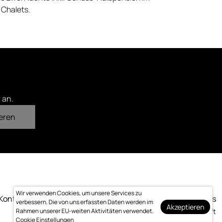
 Chalets.
 an.
eren
Wir verwenden Cookies, um unsere Services zu
Kontakt
Impressum
Datenschutz
Bewertung
Logo-Downloads
verbessern. Die von uns erfassten Daten werden im
Akzeptieren
Rahmen unserer EU-weiten Aktivitäten verwendet.
Made with ❤️ by bitcraft
Cookie Einstellungen