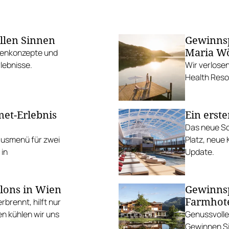
llen Sinnen
Gewinnsp
Maria W
üchenkonzepte und
lebnisse.
Wir verlose
Health Reso
et-Erlebnis
Ein erste
Das neue Sch
ausmenü für zwei
Platz, neue
 in
Update.
alons in Wien
Gewinnsp
Farmhote
rennt, hilft nur
en kühlen wir uns
Genussvolle
Gewinnen Si