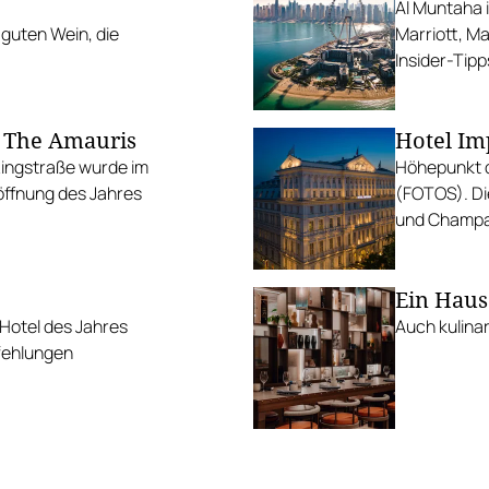
Al Muntaha i
 guten Wein, die
Marriott, Ma
Insider-Tipp
: The Amauris
Hotel Im
Ringstraße wurde im
Höhepunkt d
ffnung des Jahres
(FOTOS). Di
und Champa
Ein Haus
 Hotel des Jahres
Auch kulinar
fehlungen