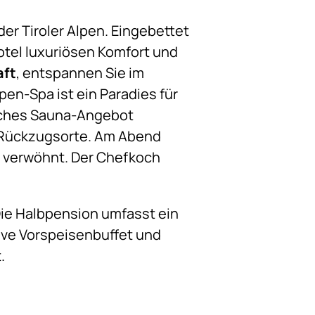
der Tiroler Alpen. Eingebettet
otel luxuriösen Komfort und
aft
, entspannen Sie im
lpen-Spa ist ein Paradies für
eiches Sauna-Angebot
 Rückzugsorte. Am Abend
n verwöhnt. Der Chefkoch
Die Halbpension umfasst ein
ive Vorspeisenbuffet und
.