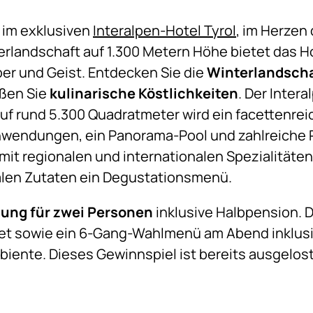
 im exklusiven
Interalpen-Hotel Tyrol
, im Herzen 
rlandschaft auf 1.300 Metern Höhe bietet das H
per und Geist. Entdecken Sie die
Winterlandsch
ßen Sie
k
ulinarische Köstlichkeiten
. Der Intera
uf rund 5.300 Quadratmeter wird ein facettenr
wendungen, ein Panorama-Pool und zahlreiche
it regionalen und internationalen Spezialitäte
nalen Zutaten ein Degustationsmenü.
ung für zwei Personen
inklusive Halbpension. 
fet sowie ein 6-Gang-Wahlmenü am Abend inklus
biente. Dieses Gewinnspiel ist bereits ausgelost