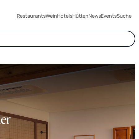
Restaurants
Wein
Hotels
Hütten
News
Events
Suche