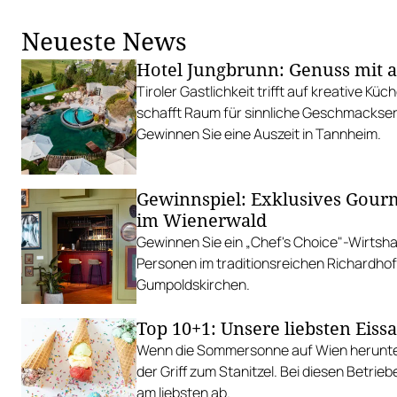
Neueste News
Hotel Jungbrunn: Genuss mit a
Tiroler Gastlichkeit trifft auf kreative K
schafft Raum für sinnliche Geschmackser
Gewinnen Sie eine Auszeit in Tannheim.
Gewinnspiel: Exklusives Gourm
im Wienerwald
Gewinnen Sie ein „Chef's Choice"-Wirtsh
Personen im traditionsreichen Richardhof
Gumpoldskirchen.
Top 10+1: Unsere liebsten Eiss
Wenn die Sommersonne auf Wien herunterb
der Griff zum Stanitzel. Bei diesen Betrieb
am liebsten ab.