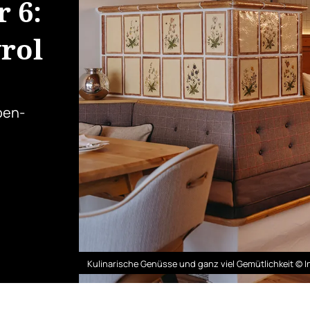
 6:
rol
pen-
Kulinarische Genüsse und ganz viel Gemütlichkeit © I