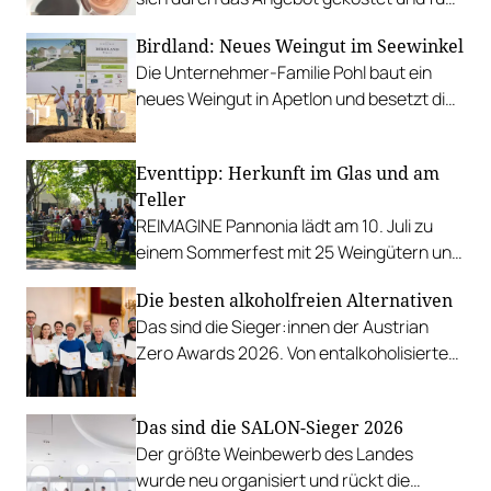
Favoriten für Urlaub im Glas gefunden.
Birdland: Neues Weingut im Seewinkel
Die Unternehmer-Familie Pohl baut ein
neues Weingut in Apetlon und besetzt die
Schlüsselpositionen hochkarätig.
Eventtipp: Herkunft im Glas und am
Teller
REIMAGINE Pannonia lädt am 10. Juli zu
einem Sommerfest mit 25 Weingütern und
authentischer Kulinarik in das Bio-Landgut
Die besten alkoholfreien Alternativen
Esterhazy.
Das sind die Sieger:innen der Austrian
Zero Awards 2026. Von entalkoholisierten
Weinen über Traubensaft und Verjus bis
zu Proxies.
Das sind die SALON-Sieger 2026
Der größte Weinbewerb des Landes
wurde neu organisiert und rückt die