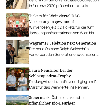
Bericht von der Chianti Classico Collection
in Florenz: 2020 präsentiert sich als
großer Jahrgang.
Tickets für Weinviertel DAC-
Verkostungen gewinnen!
Wir verlosen je 3 x 2 Tickets für die fünf
Jahrgangspräsentationen von Wien bis
Vorarlberg. PLUS: Weinviertel unter dem
Wagramer Selektion next Generation
Christbaum!
Der neue Obmann Ralph Waldschütz
verkörpert den Generationenwechsel und
lud zu einem Restart-Event in das
Wagramer Weritas.
Laura Neustifter bei der
Schlossquadrat-Trophy
Die Jungwinzerin aus Poysdorf ging am 11.
März für das Weinviertel ins Rennen.
Steiermark: Österreichs erster
pflanzlicher Bio-Heuriger