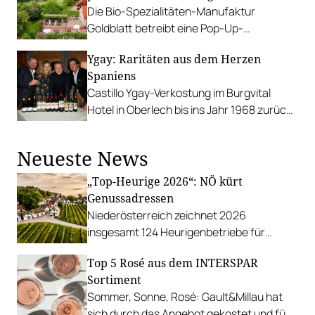
Die Bio-Spezialitäten-Manufaktur
Goldblatt betreibt eine Pop-Up-
Buschenschank am Sonntagsberg bei Bad
Ygay: Raritäten aus dem Herzen
Waltersdorf.
Spaniens
Castillo Ygay-Verkostung im Burgvital
Hotel in Oberlech bis ins Jahr 1968 zurück.
Star des Abends war ein weißer Rioja!
Neueste News
„Top-Heurige 2026“: NÖ kürt
Genussadressen
Niederösterreich zeichnet 2026
insgesamt 124 Heurigenbetriebe für
höchste Qualität und Gastlichkeit aus.
Top 5 Rosé aus dem INTERSPAR
Sortiment
Sommer, Sonne, Rosé: Gault&Millau hat
sich durch das Angebot gekostet und fünf