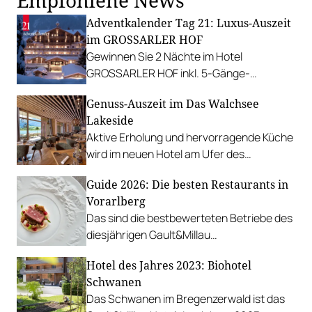
Empfohlene News
Adventkalender Tag 21: Luxus-Auszeit
im GROSSARLER HOF
Gewinnen Sie 2 Nächte im Hotel
GROSSARLER HOF inkl. 5-Gänge-
Gourmet-Dinner für 2 Personen.
Genuss-Auszeit im Das Walchsee
Lakeside
Aktive Erholung und hervorragende Küche
wird im neuen Hotel am Ufer des
malerischen Walchsees geboten.
Guide 2026: Die besten Restaurants in
Vorarlberg
Das sind die bestbewerteten Betriebe des
diesjährigen Gault&Millau
Restaurantguide 2026.
Hotel des Jahres 2023: Biohotel
Schwanen
Das Schwanen im Bregenzerwald ist das