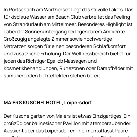
In Pörtschach am Wörthersee liegt das stilvolle Lake’s. Das
türkisblaue Wasser am Beach Club verbreitet das Feeling
von Strandurlaub am Mittelmeer. Besonderes Highlight ist
dabei der Sonnenuntergang bei legendärem Ambiente.
Großzügig angelegte Zimmer sowie hochwertige
Matratzen sorgen für einen besonderen Schlafkomfort
und zusätzliche Erholung. Der Wellnessbereich bietet für
jeden das Richtige: Egal ob Massagen und
Kosmetikbehandlungen, Ruhezonen oder Dampfbäder mit
stimulierenden Lichteffekten stehen bereit.
MAIERS KUSCHELHOTEL, Loipersdorf
Der Kuschelgarten von Maiers ist etwas Einzigartiges. Ein
großzügiger balinesischer Pavillon mit atemberaubender
Aussicht über das Loipersdorfer Thermental lässt Paare