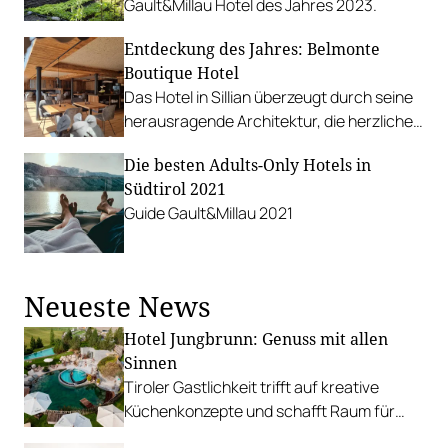
Gault&Millau Hotel des Jahres 2023.
Entdeckung des Jahres: Belmonte
Boutique Hotel
Das Hotel in Sillian überzeugt durch seine
herausragende Architektur, die herzliche
Atmosphäre und die perfekte Balance
Die besten Adults-Only Hotels in
zwischen Modernität und Gemütlichkeit.
Südtirol 2021
Guide Gault&Millau 2021
Neueste News
Hotel Jungbrunn: Genuss mit allen
Sinnen
Tiroler Gastlichkeit trifft auf kreative
Küchenkonzepte und schafft Raum für
sinnliche Geschmackserlebnisse.