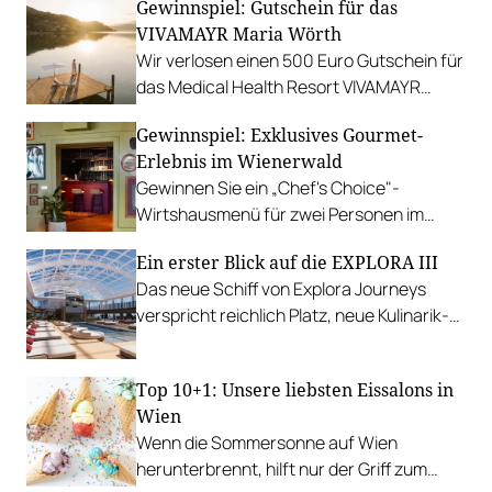
Gewinnspiel: Gutschein für das
Gewinnen Sie eine Auszeit in Tannheim.
VIVAMAYR Maria Wörth
Wir verlosen einen 500 Euro Gutschein für
das Medical Health Resort VIVAMAYR
Maria Wörth.
Gewinnspiel: Exklusives Gourmet-
Erlebnis im Wienerwald
Gewinnen Sie ein „Chef's Choice"-
Wirtshausmenü für zwei Personen im
traditionsreichen Richardhof in
Ein erster Blick auf die EXPLORA III
Gumpoldskirchen.
Das neue Schiff von Explora Journeys
verspricht reichlich Platz, neue Kulinarik-
Konzepte und ein technisches Design-
Update.
Top 10+1: Unsere liebsten Eissalons in
Wien
Wenn die Sommersonne auf Wien
herunterbrennt, hilft nur der Griff zum