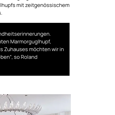
uglhupfs mit zeitgenössischem
.
indheitserinnerungen.
mten Marmorguglhupf,
s Zuhauses möchten wir in
ben“, so Roland