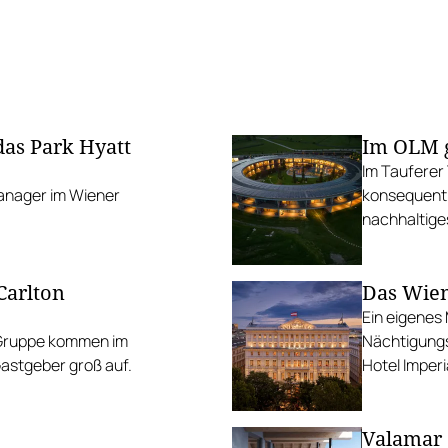
as Park Hyatt
Im OLM g
Im Tauferer 
Manager im Wiener
konsequent 
nachhaltiges
Carlton
Das Wien
Ein eigenes 
-Gruppe kommen im
Nächtigungs
astgeber groß auf.
Hotel Imper
Valamar 