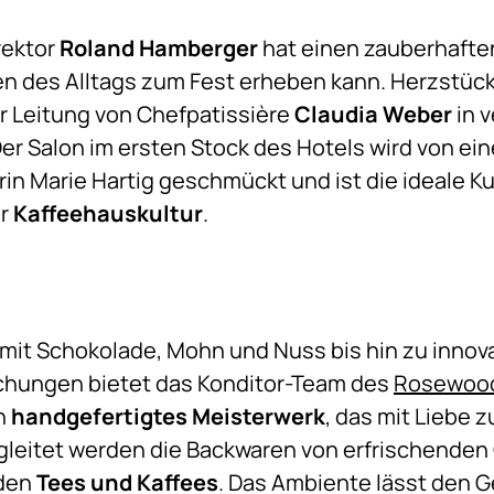
rektor
Roland Hamberger
hat einen zauberhaft
en des Alltags zum Fest erheben kann. Herzstüc
er Leitung von Chefpatissière
Claudia Weber
in 
Der Salon im ersten Stock des Hotels wird von 
in Marie Hartig geschmückt und ist die ideale Ku
er
Kaffeehauskultur
.
 mit Schokolade, Mohn und Nuss bis hin zu innov
chungen bietet das Konditor-Team des
Rosewood
in
handgefertigtes Meisterwerk
, das mit Liebe z
egleitet werden die Backwaren von erfrischenden
den
Tees und Kaffees
. Das Ambiente lässt den G