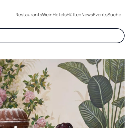
Restaurants
Wein
Hotels
Hütten
News
Events
Suche