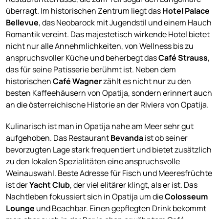
überragt. Im historischen Zentrum liegt das
Hotel Palace
Bellevue
, das Neobarock mit Jugendstil und einem Hauch
Romantik vereint. Das majestetisch wirkende Hotel bietet
nicht nur alle Annehmlichkeiten, von Wellness bis zu
anspruchsvoller Küche und beherbegt das
Café Strauss
,
das für seine Patisserie berühmt ist. Neben dem
historischen
Café Wagner
zählt es nicht nur zu den
besten Kaffeehäusern von Opatija, sondern erinnert auch
an die österreichische Historie an der Riviera von Opatija.
Kulinarisch ist man in Opatija nahe am Meer sehr gut
aufgehoben. Das Restaurant
Bevanda
ist ob seiner
bevorzugten Lage stark frequentiert und bietet zusätzlich
zu den lokalen Spezialitäten eine anspruchsvolle
Weinauswahl. Beste Adresse für Fisch und Meeresfrüchte
ist der
Yacht Club
, der viel elitärer klingt, als er ist. Das
Nachtleben fokussiert sich in Opatija um die
Colosseum
Lounge
und Beachbar. Einen gepflegten Drink bekommt