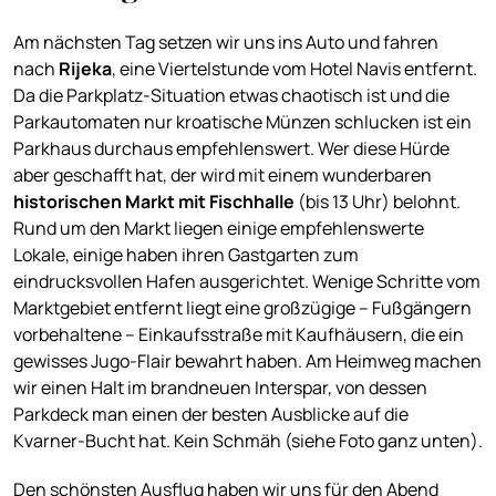
Am nächsten Tag setzen wir uns ins Auto und fahren
nach
Rijeka
, eine Viertelstunde vom Hotel Navis entfernt.
Da die Parkplatz-Situation etwas chaotisch ist und die
Parkautomaten nur kroatische Münzen schlucken ist ein
Parkhaus durchaus empfehlenswert. Wer diese Hürde
aber geschafft hat, der wird mit einem wunderbaren
historischen Markt mit Fischhalle
(bis 13 Uhr) belohnt.
Rund um den Markt liegen einige empfehlenswerte
Lokale, einige haben ihren Gastgarten zum
eindrucksvollen Hafen ausgerichtet. Wenige Schritte vom
Marktgebiet entfernt liegt eine großzügige – Fußgängern
vorbehaltene – Einkaufsstraße mit Kaufhäusern, die ein
gewisses Jugo-Flair bewahrt haben. Am Heimweg machen
wir einen Halt im brandneuen Interspar, von dessen
Parkdeck man einen der besten Ausblicke auf die
Kvarner-Bucht hat. Kein Schmäh (siehe Foto ganz unten).
Den schönsten Ausflug haben wir uns für den Abend