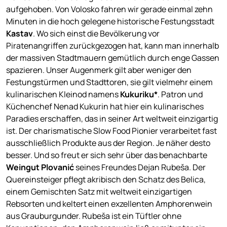
aufgehoben. Von Volosko fahren wir gerade einmal zehn
Minuten in die hoch gelegene historische Festungsstadt
Kastav
. Wo sich einst die Bevölkerung vor
Piratenangriffen zurückgezogen hat, kann man innerhalb
der massiven Stadtmauern gemütlich durch enge Gassen
spazieren. Unser Augenmerk gilt aber weniger den
Festungstürmen und Stadttoren, sie gilt vielmehr einem
kulinarischen Kleinod namens
Kukuriku*
. Patron und
Küchenchef Nenad Kukurin hat hier ein kulinarisches
Paradies erschaffen, das in seiner Art weltweit einzigartig
ist. Der charismatische Slow Food Pionier verarbeitet fast
ausschließlich Produkte aus der Region. Je näher desto
besser. Und so freut er sich sehr über das benachbarte
Weingut Plovanić
seines Freundes Dejan Rubeša. Der
Quereinsteiger pflegt akribisch den Schatz des Belica,
einem Gemischten Satz mit weltweit einzigartigen
Rebsorten und keltert einen exzellenten Amphorenwein
aus Grauburgunder. Rubeša ist ein Tüftler ohne