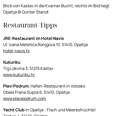
Blick von Kastav in die Kvarner Bucht, rechts im Bild liegt
Opatija © Gunter Standl
Restaurant-Tipps
JRE-Restaurant im Hotel Navis
Ul. Ivana Matetića Ronjgova 10, 51410, Opatija
hotel-navis.hr
Kukuriku
Trg Lokvina 3, 51215 Kastav
www.kukuriku.hr
Plavi Podrum
, Hafen-Restaurant in Volosko
Obala Frana Supila 6, 51410, Opatija
www.plavipodrum.com
Yacht Club
in Opatija - Fisch und Meeresfrüchte!