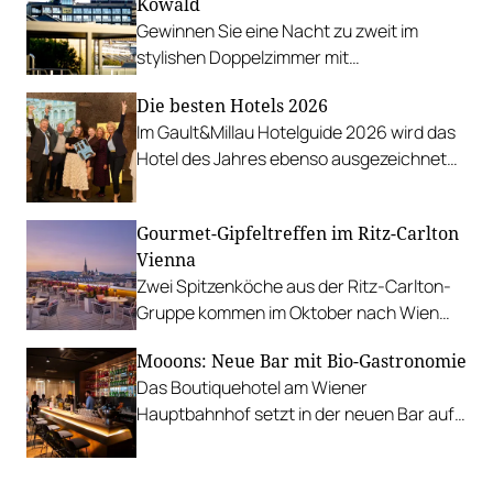
Kowald
Gewinnen Sie eine Nacht zu zweit im
stylishen Doppelzimmer mit
Genusspension und Schaffelbad.
Die besten Hotels 2026
Im Gault&Millau Hotelguide 2026 wird das
Hotel des Jahres ebenso ausgezeichnet
wie rund 700 Empfehlungen
ausgesprochen.
Gourmet-Gipfeltreffen im Ritz-Carlton
Vienna
Zwei Spitzenköche aus der Ritz-Carlton-
Gruppe kommen im Oktober nach Wien
und kochen mit dem Gastgeber groß auf.
Mooons: Neue Bar mit Bio-Gastronomie
Das Boutiquehotel am Wiener
Hauptbahnhof setzt in der neuen Bar auf
ein Mond-inspiriertes Design und eine
biozertifizierte Kulinarik.