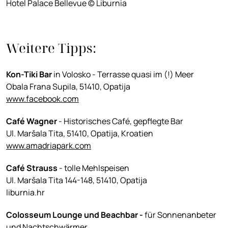
Hotel Palace Bellevue © Liburnia
Weitere Tipps:
Kon-Tiki Bar
in Volosko - Terrasse quasi im (!) Meer
Obala Frana Supila, 51410, Opatija
www.facebook.com
Café Wagner
- Historisches Café, gepflegte Bar
Ul. Maršala Tita, 51410, Opatija, Kroatien
www.amadriapark.com
Café Strauss
- tolle Mehlspeisen
Ul. Maršala Tita 144-148, 51410, Opatija
liburnia.hr
Colosseum Lounge und Beachbar -
für Sonnenanbeter
und Nachtschwärmer