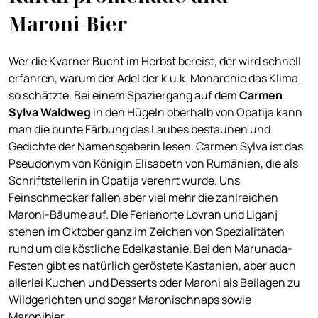
Maroni-Bier
Wer die Kvarner Bucht im Herbst bereist, der wird schnell
erfahren, warum der Adel der k.u.k. Monarchie das Klima
so schätzte. Bei einem Spaziergang auf dem
Carmen
Sylva Waldweg
in den Hügeln oberhalb von Opatija kann
man die bunte Färbung des Laubes bestaunen und
Gedichte der Namensgeberin lesen. Carmen Sylva ist das
Pseudonym von Königin Elisabeth von Rumänien, die als
Schriftstellerin in Opatija verehrt wurde. Uns
Feinschmecker fallen aber viel mehr die zahlreichen
Maroni-Bäume auf. Die Ferienorte Lovran und Liganj
stehen im Oktober ganz im Zeichen von Spezialitäten
rund um die köstliche Edelkastanie. Bei den Marunada-
Festen gibt es natürlich geröstete Kastanien, aber auch
allerlei Kuchen und Desserts oder Maroni als Beilagen zu
Wildgerichten und sogar Maronischnaps sowie
Maronibier.