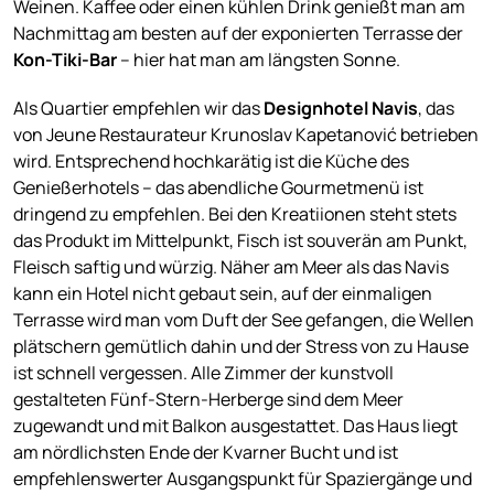
Weinen. Kaffee oder einen kühlen Drink genießt man am
Nachmittag am besten auf der exponierten Terrasse der
Kon-Tiki-Bar
– hier hat man am längsten Sonne.
Als Quartier empfehlen wir das
Designhotel Navis
, das
von Jeune Restaurateur Krunoslav Kapetanović betrieben
wird. Entsprechend hochkarätig ist die Küche des
Genießerhotels – das abendliche Gourmetmenü ist
dringend zu empfehlen. Bei den Kreatiionen steht stets
das Produkt im Mittelpunkt, Fisch ist souverän am Punkt,
Fleisch saftig und würzig. Näher am Meer als das Navis
kann ein Hotel nicht gebaut sein, auf der einmaligen
Terrasse wird man vom Duft der See gefangen, die Wellen
plätschern gemütlich dahin und der Stress von zu Hause
ist schnell vergessen. Alle Zimmer der kunstvoll
gestalteten Fünf-Stern-Herberge sind dem Meer
zugewandt und mit Balkon ausgestattet. Das Haus liegt
am nördlichsten Ende der Kvarner Bucht und ist
empfehlenswerter Ausgangspunkt für Spaziergänge und