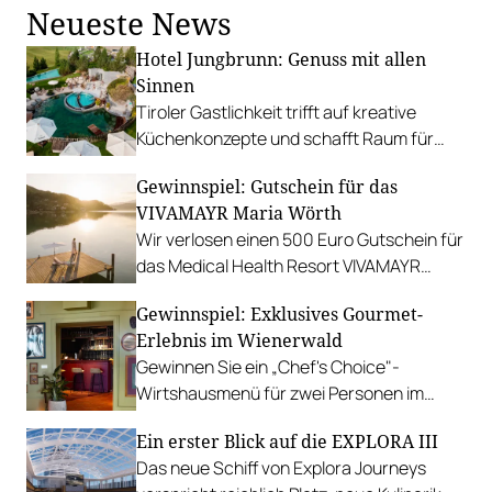
Neueste News
Hotel Jungbrunn: Genuss mit allen
Sinnen
Tiroler Gastlichkeit trifft auf kreative
Küchenkonzepte und schafft Raum für
sinnliche Geschmackserlebnisse.
Gewinnspiel: Gutschein für das
Gewinnen Sie eine Auszeit in Tannheim.
VIVAMAYR Maria Wörth
Wir verlosen einen 500 Euro Gutschein für
das Medical Health Resort VIVAMAYR
Maria Wörth.
Gewinnspiel: Exklusives Gourmet-
Erlebnis im Wienerwald
Gewinnen Sie ein „Chef's Choice"-
Wirtshausmenü für zwei Personen im
traditionsreichen Richardhof in
Ein erster Blick auf die EXPLORA III
Gumpoldskirchen.
Das neue Schiff von Explora Journeys