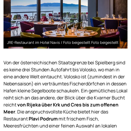
JRE-Restaurant im Hotel Navis / Foto beigestellt Foto beigestellt
Von der österreichischen Staatsgrenze bei Spielberg sind
es keine drei Stunden Autofahrt bis Volosko, wo man in
eine andere Welt eintaucht. Volosko ist (zumindest in der
Nebensaison) ein verträumtes Fischerdörfchen in dessen
Hafen kleine Segelboote schaukeln. Ein gemütliches Lokal
reiht sich an das andere, der Blick über die Kvarner Bucht
reicht
von Rijeka über Krk und Cres bis zum offenen
Meer
. Die anspruchsvollste Küche bietet hier das
Restaurant
Plavi Podrum
mit frischem Fisch,
Meeresfrüchten und einer feinen Auswahl an lokalen