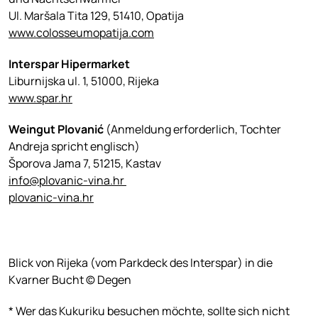
Ul. Maršala Tita 129, 51410, Opatija
www.colosseumopatija.com
Interspar Hipermarket
Liburnijska ul. 1, 51000, Rijeka
www.spar.hr
Weingut Plovanić
(Anmeldung erforderlich, Tochter
Andreja spricht englisch)
Šporova Jama 7, 51215, Kastav
info@plovanic-vina.hr
plovanic-vina.hr
Blick von Rijeka (vom Parkdeck des Interspar) in die
Kvarner Bucht © Degen
* Wer das Kukuriku besuchen möchte, sollte sich nicht