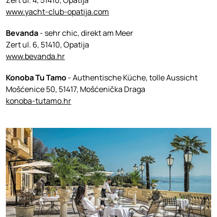
Zert ul. 4, 51410, Opatija
www.yacht-club-opatija.com
Bevanda
- sehr chic, direkt am Meer
Zert ul. 6, 51410, Opatija
www.bevanda.hr
Konoba Tu Tamo
- Authentische Küche, tolle Aussicht
Mošćenice 50, 51417, Mošćenička Draga
konoba-tutamo.hr