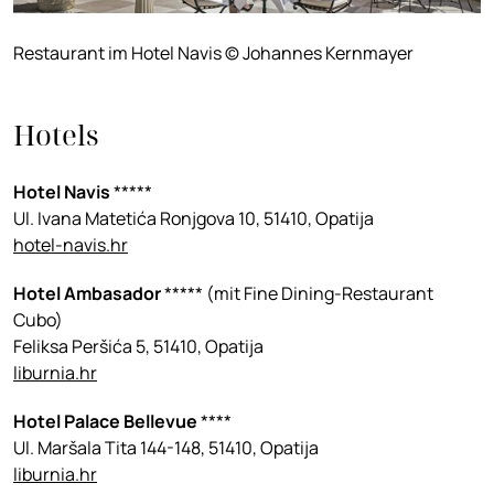
Restaurant im Hotel Navis © Johannes Kernmayer
Hotels
Hotel Navis
*****
Ul. Ivana Matetića Ronjgova 10, 51410, Opatija
hotel-navis.hr
Hotel Ambasador
***** (mit Fine Dining-Restaurant
Cubo)
Feliksa Peršića 5, 51410, Opatija
liburnia.hr
Hotel Palace Bellevue
****
Ul. Maršala Tita 144-148, 51410, Opatija
liburnia.hr