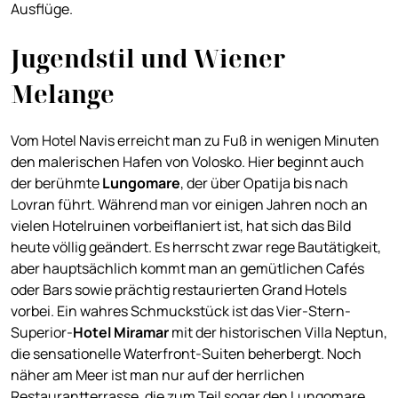
Ausflüge.
Jugendstil und Wiener
Melange
Vom Hotel Navis erreicht man zu Fuß in wenigen Minuten
den malerischen Hafen von Volosko. Hier beginnt auch
der berühmte
Lungomare
, der über Opatija bis nach
Lovran führt. Während man vor einigen Jahren noch an
vielen Hotelruinen vorbeiflaniert ist, hat sich das Bild
heute völlig geändert. Es herrscht zwar rege Bautätigkeit,
aber hauptsächlich kommt man an gemütlichen Cafés
oder Bars sowie prächtig restaurierten Grand Hotels
vorbei. Ein wahres Schmuckstück ist das Vier-Stern-
Superior-
Hotel Miramar
mit der historischen Villa Neptun,
die sensationelle Waterfront-Suiten beherbergt. Noch
näher am Meer ist man nur auf der herrlichen
Restaurantterrasse, die zum Teil sogar den Lungomare