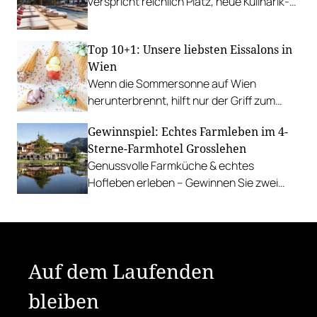
verspricht reichlich Platz, neue Kulinarik-
Konzepte und ein technisches Design-
Update.
Top 10+1: Unsere liebsten Eissalons in
Wien
Wenn die Sommersonne auf Wien
herunterbrennt, hilft nur der Griff zum
Stanitzel. Bei diesen Betrieben kühlen wir
Gewinnspiel: Echtes Farmleben im 4-
uns am liebsten ab.
Sterne-Farmhotel Grosslehen
Genussvolle Farmküche & echtes
Hofleben erleben – Gewinnen Sie zwei
Nächte inkl. Genuss-Halbpension im
Farmhotel & Chalets.
Auf dem Laufenden
bleiben