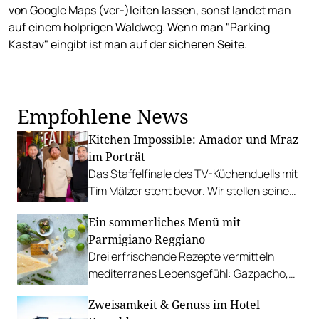
von Google Maps (ver-)leiten lassen, sonst landet man
auf einem holprigen Waldweg. Wenn man "Parking
Kastav" eingibt ist man auf der sicheren Seite.
Empfohlene News
Kitchen Impossible: Amador und Mraz
im Porträt
Das Staffelfinale des TV-Küchenduells mit
Tim Mälzer steht bevor. Wir stellen seine
Kontrahenten aus Österreich vor.
Ein sommerliches Menü mit
Parmigiano Reggiano
Drei erfrischende Rezepte vermitteln
mediterranes Lebensgefühl: Gazpacho,
Zucchini mit Pesto und Cheesecake.
Zweisamkeit & Genuss im Hotel