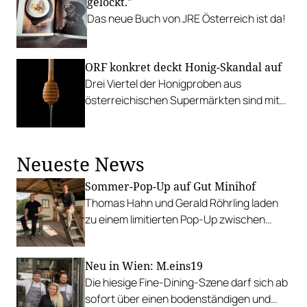
gelockt."
Das neue Buch von JRE Österreich ist da!
ORF konkret deckt Honig-Skandal auf
Drei Viertel der Honigproben aus
österreichischen Supermärkten sind mit
billigem Zuckersirup gepanscht.
Neueste News
Sommer-Pop-Up auf Gut Minihof
Thomas Hahn und Gerald Röhrling laden
zu einem limitierten Pop-Up zwischen
Garten, Feuer und Tafel.
Neu in Wien: M.eins19
Die hiesige Fine-Dining-Szene darf sich ab
sofort über einen bodenständigen und