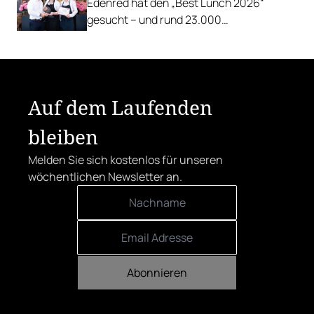
Edenred hat den „Best Lunch 2026“
gesucht – und rund 23.000
Österreicher:innen haben abgestimmt.
Der klare Sieger: die Alte Metzgerei holt
sich den begehrten Award in die Linzer
Herrenstraße.
Auf dem Laufenden
bleiben
Melden Sie sich kostenlos für unseren
wöchentlichen Newsletter an.
Abonnieren