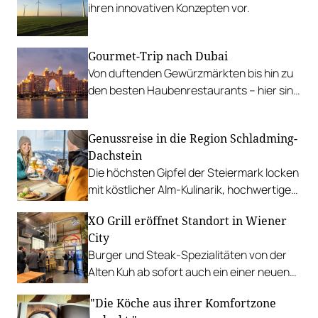
ihren innovativen Konzepten vor.
Gourmet-Trip nach Dubai
Von duftenden Gewürzmärkten bis hin zu
den besten Haubenrestaurants – hier sind
unsere Tipps für einen kulinarischen
Kurzurlaub in den Emiraten.
Genussreise in die Region Schladming-
Dachstein
Die höchsten Gipfel der Steiermark locken
mit köstlicher Alm-Kulinarik, hochwertigen
Fine-Dining-Optionen und wurzelechten
XO Grill eröffnet Standort in Wiener
Direktvermarktern.
City
Burger und Steak-Spezialitäten von der
Alten Kuh ab sofort auch ein einer neuen
Location in der Riemergasse.
"Die Köche aus ihrer Komfortzone