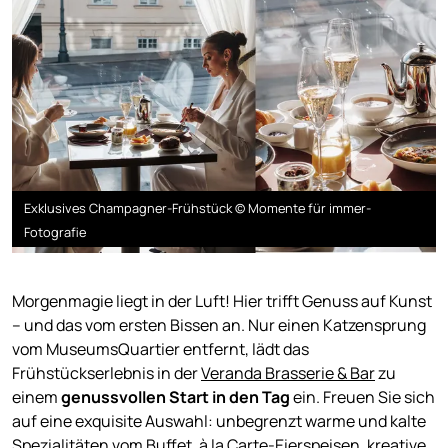
Exklusives Champagner-Frühstück © Momente für immer-
Fotografie
Morgenmagie liegt in der Luft! Hier trifft Genuss auf Kunst
– und das vom ersten Bissen an. Nur einen Katzensprung
vom MuseumsQuartier entfernt, lädt das
Frühstückserlebnis in der
Veranda Brasserie & Bar
zu
einem
genussvollen Start in den Tag
ein. Freuen Sie sich
auf eine exquisite Auswahl: unbegrenzt warme und kalte
Spezialitäten vom Buffet, à la Carte-Eierspeisen, kreative