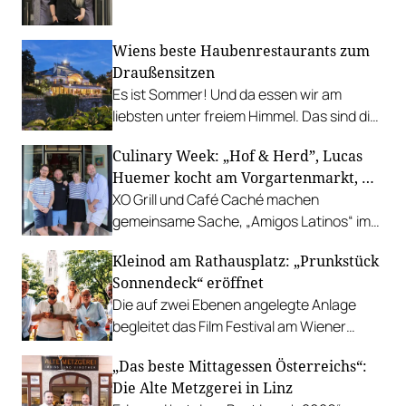
leistbaren Neuzugang freuen.
Wiens beste Haubenrestaurants zum
Draußensitzen
Es ist Sommer! Und da essen wir am
liebsten unter freiem Himmel. Das sind die
bestbewerteten Restaurants mit
Culinary Week: „Hof & Herd”, Lucas
Gastgarten.
Huemer kocht am Vorgartenmarkt, …
XO Grill und Café Caché machen
gemeinsame Sache, „Amigos Latinos“ im
Z'SOM, Charles Ingvar gastiert im Patata,
Kleinod am Rathausplatz: „Prunkstück
Richard Rauch kocht in der Riederalm
Sonnendeck“ eröffnet
u.v.m.
Die auf zwei Ebenen angelegte Anlage
begleitet das Film Festival am Wiener
Rathausgelände bis Anfang September
„Das beste Mittagessen Österreichs“:
mit Cocktails, Snacks und
Die Alte Metzgerei in Linz
Veranstaltungsprogramm.