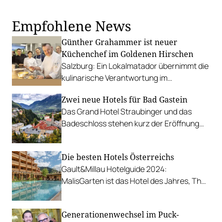
Empfohlene News
Günther Grahammer ist neuer
Küchenchef im Goldenen Hirschen
Salzburg: Ein Lokalmatador übernimmt die
kulinarische Verantwortung im
Traditionshotel in der Getreidegasse.
Zwei neue Hotels für Bad Gastein
Das Grand Hotel Straubinger und das
Badeschloss stehen kurz der Eröffnung
und sollen dem imposanten Kurort zu
altem Glanz verhelfen.
Die besten Hotels Österreichs
Gault&Millau Hotelguide 2024:
MalisGarten ist das Hotel des Jahres, The
Amauris die Neueröffnung des Jahres.
Generationenwechsel im Puck-