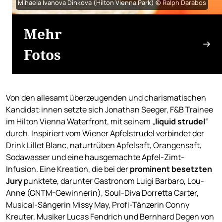
Mihaela Ivanova Dinkova (Hilton Vienna Park) © Ralph Darabos
Mehr
Fotos
Von den allesamt überzeugenden und charismatischen
Kandidat:innen setzte sich Jonathan Seeger, F&B Trainee
im Hilton Vienna Waterfront, mit seinem „
liquid strudel
“
durch. Inspiriert vom Wiener Apfelstrudel verbindet der
Drink Lillet Blanc, naturtrüben Apfelsaft, Orangensaft,
Sodawasser und eine hausgemachte Apfel-Zimt-
Infusion. Eine Kreation, die bei der
prominent besetzten
Jury
punktete, darunter Gastronom Luigi Barbaro, Lou-
Anne (GNTM-Gewinnerin), Soul-Diva Dorretta Carter,
Musical-Sängerin Missy May, Profi-Tänzerin Conny
Kreuter, Musiker Lucas Fendrich und Bernhard Degen von