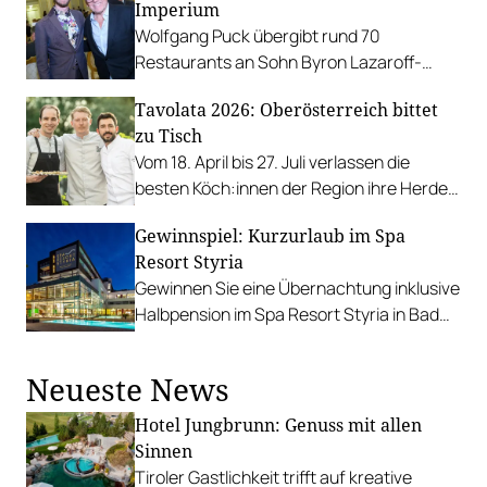
Imperium
Wolfgang Puck übergibt rund 70
Restaurants an Sohn Byron Lazaroff-
Puck.
Tavolata 2026: Oberösterreich bittet
zu Tisch
Vom 18. April bis 27. Juli verlassen die
besten Köch:innen der Region ihre Herde
und kochen überall – außer im eigenen
Gewinnspiel: Kurzurlaub im Spa
Restaurant.
Resort Styria
Gewinnen Sie eine Übernachtung inklusive
Halbpension im Spa Resort Styria in Bad
Waltersdorf! PLUS: Besonderes Angebot
für die Gault&Millau-Community.
Neueste News
Hotel Jungbrunn: Genuss mit allen
Sinnen
Tiroler Gastlichkeit trifft auf kreative