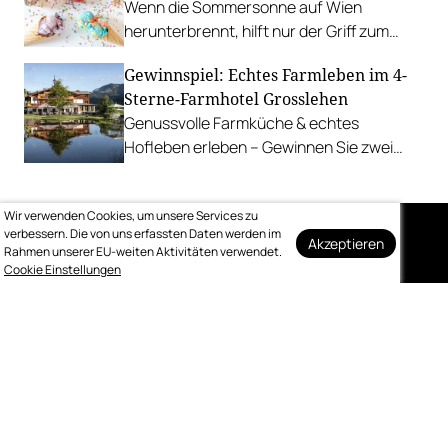
Wenn die Sommersonne auf Wien
herunterbrennt, hilft nur der Griff zum
Stanitzel. Bei diesen Betrieben kühlen wir
Gewinnspiel: Echtes Farmleben im 4-
uns am liebsten ab.
Sterne-Farmhotel Grosslehen
Genussvolle Farmküche & echtes
Hofleben erleben – Gewinnen Sie zwei
Nächte inkl. Genuss-Halbpension im
Farmhotel & Chalets.
Wir verwenden Cookies, um unsere Services zu
verbessern. Die von uns erfassten Daten werden im
Akzeptieren
Rahmen unserer EU-weiten Aktivitäten verwendet.
Auf dem Laufenden
Cookie Einstellungen
bleiben
Melden Sie sich kostenlos für unseren
wöchentlichen Newsletter an.