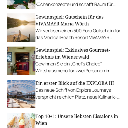
Küchenkonzepte und schafft Raum für
sinnliche Geschmackserlebnisse.
Gewinnspiel: Gutschein für das
Gewinnen Sie eine Auszeit in Tannheim.
VIVAMAYR Maria Wörth
Wir verlosen einen 500 Euro Gutschein für
das Medical Health Resort VIVAMAYR
Maria Wörth.
Gewinnspiel: Exklusives Gourmet-
Erlebnis im Wienerwald
Gewinnen Sie ein „Chef's Choice"-
Wirtshausmenü für zwei Personen im
traditionsreichen Richardhof in
Ein erster Blick auf die EXPLORA III
Gumpoldskirchen.
Das neue Schiff von Explora Journeys
verspricht reichlich Platz, neue Kulinarik-
Konzepte und ein technisches Design-
Update.
Top 10+1: Unsere liebsten Eissalons in
Wien