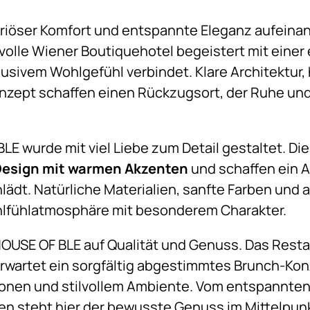
iöser Komfort und entspannte Eleganz aufeinand
olle Wiener Boutiquehotel begeistert mit einer
klusivem Wohlgefühl verbindet. Klare Architektur
nzept schaffen einen Rückzugsort, der Ruhe und 
E wurde mit viel Liebe zum Detail gestaltet. Die
Design mit warmen Akzenten
und schaffen ein 
lädt. Natürliche Materialien, sanfte Farben und
hlfühlatmosphäre mit besonderem Charakter.
HOUSE OF BLE auf Qualität und Genuss. Das Rest
erwartet ein sorgfältig abgestimmtes Brunch-Ko
onen und stilvollem Ambiente. Vom entspannten S
steht hier der bewusste Genuss im Mittelpunk