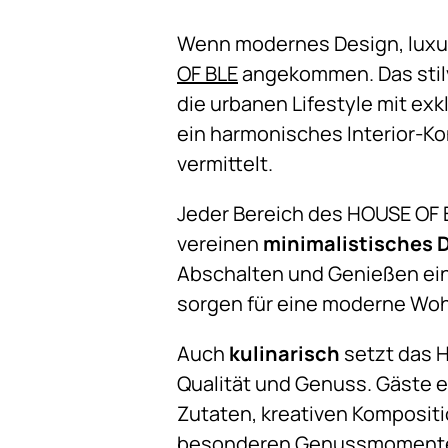
Wenn modernes Design, luxur
OF BLE
angekommen. Das stilv
die urbanen Lifestyle mit ex
ein harmonisches Interior-Ko
vermittelt.
Jeder Bereich des HOUSE OF BL
vereinen
minimalistisches 
Abschalten und Genießen ein
sorgen für eine moderne Wo
Auch
kulinarisch
setzt das 
Qualität und Genuss. Gäste 
Zutaten, kreativen Kompositi
besonderen Genussmomenten 