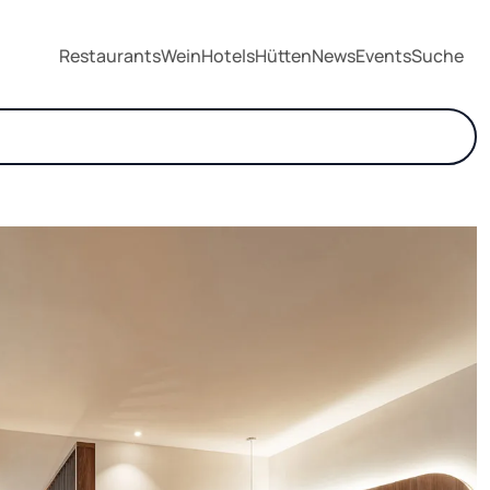
Restaurants
Wein
Hotels
Hütten
News
Events
Suche