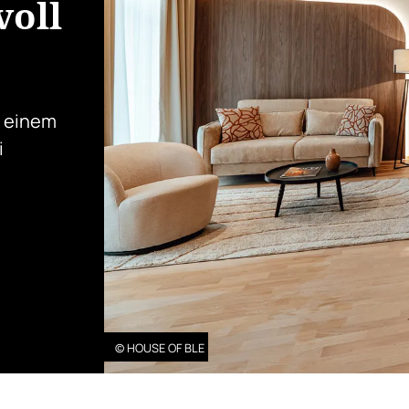
voll
n einem
i
© HOUSE OF BLE